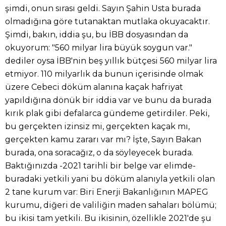
şimdi, onun sırası geldi. Sayın Şahin Usta burada
olmadığına göre tutanaktan mutlaka okuyacaktır.
Şimdi, bakın, iddia şu, bu İBB dosyasından da
okuyorum: "560 milyar lira büyük soygun var."
dediler oysa İBB'nin beş yıllık bütçesi 560 milyar lira
etmiyor. 110 milyarlık da bunun içerisinde olmak
üzere Cebeci döküm alanına kaçak hafriyat
yapıldığına dönük bir iddia var ve bunu da burada
kırık plak gibi defalarca gündeme getirdiler. Peki,
bu gerçekten izinsiz mi, gerçekten kaçak mı,
gerçekten kamu zararı var mı? İşte, Sayın Bakan
burada, ona soracağız, o da söyleyecek burada.
Baktığınızda -2021 tarihli bir belge var elimde-
buradaki yetkili yani bu döküm alanıyla yetkili olan
2 tane kurum var: Biri Enerji Bakanlığının MAPEG
kurumu, diğeri de valiliğin maden sahaları bölümü;
bu ikisi tam yetkili. Bu ikisinin, özellikle 2021'de şu