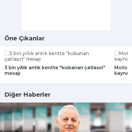
Öne Çıkanlar
3 bin yıllık antik kentte "kıskanan çatlasın"
Motokur
mesajı
kaynak
Diğer Haberler