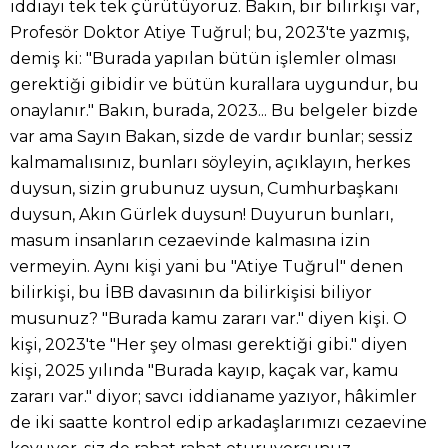
iddiayı tek tek çürütüyoruz. Bakın, bir bilirkişi var,
Profesör Doktor Atiye Tuğrul; bu, 2023'te yazmış,
demiş ki: "Burada yapılan bütün işlemler olması
gerektiği gibidir ve bütün kurallara uygundur, bu
onaylanır." Bakın, burada, 2023... Bu belgeler bizde
var ama Sayın Bakan, sizde de vardır bunlar; sessiz
kalmamalısınız, bunları söyleyin, açıklayın, herkes
duysun, sizin grubunuz uysun, Cumhurbaşkanı
duysun, Akın Gürlek duysun! Duyurun bunları,
masum insanların cezaevinde kalmasına izin
vermeyin. Aynı kişi yani bu "Atiye Tuğrul" denen
bilirkişi, bu İBB davasının da bilirkişisi biliyor
musunuz? "Burada kamu zararı var." diyen kişi. O
kişi, 2023'te "Her şey olması gerektiği gibi." diyen
kişi, 2025 yılında "Burada kayıp, kaçak var, kamu
zararı var." diyor; savcı iddianame yazıyor, hâkimler
de iki saatte kontrol edip arkadaşlarımızı cezaevine