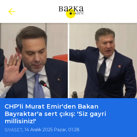
CHP'li Murat Emir'den Bakan
Bayraktar'a sert çıkış: 'Siz gayri
millisiniz!'
, 14 Aralık 2025 Pazar, 01:28
SİYASET