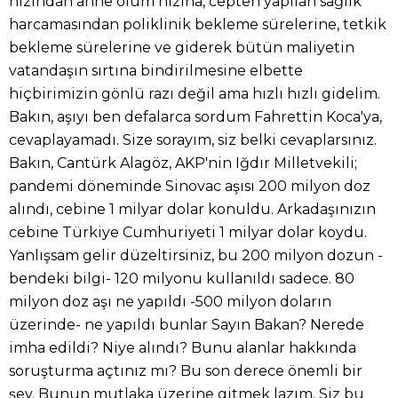
hızından anne ölüm hızına, cepten yapılan sağlık
harcamasından poliklinik bekleme sürelerine, tetkik
bekleme sürelerine ve giderek bütün maliyetin
vatandaşın sırtına bindirilmesine elbette
hiçbirimizin gönlü razı değil ama hızlı hızlı gidelim.
Bakın, aşıyı ben defalarca sordum Fahrettin Koca'ya,
cevaplayamadı. Size sorayım, siz belki cevaplarsınız.
Bakın, Cantürk Alagöz, AKP'nin Iğdır Milletvekili;
pandemi döneminde Sinovac aşısı 200 milyon doz
alındı, cebine 1 milyar dolar konuldu. Arkadaşınızın
cebine Türkiye Cumhuriyeti 1 milyar dolar koydu.
Yanlışsam gelir düzeltirsiniz, bu 200 milyon dozun -
bendeki bilgi- 120 milyonu kullanıldı sadece. 80
milyon doz aşı ne yapıldı -500 milyon doların
üzerinde- ne yapıldı bunlar Sayın Bakan? Nerede
imha edildi? Niye alındı? Bunu alanlar hakkında
soruşturma açtınız mı? Bu son derece önemli bir
şey. Bunun mutlaka üzerine gitmek lazım. Siz bu