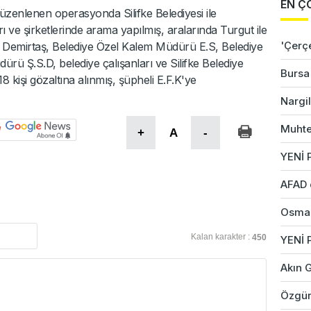
EN Ç
zenlenen operasyonda Silifke Belediyesi ile
ları ve şirketlerinde arama yapılmış, aralarında Turgut ile
'Çerç
 Demirtaş, Belediye Özel Kalem Müdürü E.S, Belediye
rü Ş.S.D, belediye çalışanları ve Silifke Belediye
Bursa'
 kişi gözaltına alınmış, şüpheli E.F.K'ye
Nargil
Muhte
+
A
-
YENİ P
AFAD 
Osman
Kalan karakter :
450
YENİ 
Akın G
Özgür