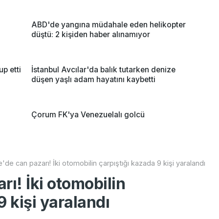
a
ABD'de yangına müdahale eden helikopter
düştü: 2 kişiden haber alınamıyor
up etti
İstanbul Avcılar'da balık tutarken denize
düşen yaşlı adam hayatını kaybetti
i
Çorum FK'ya Venezuelalı golcü
e'de can pazarı! İki otomobilin çarpıştığı kazada 9 kişi yaralandı
rı! İki otomobilin
9 kişi yaralandı
Ye