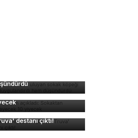
rsa'da ezana uluyan
kak köpeği hem
ygulandırdı hem
şündürdü
man isim açıkladı:
kaktan yenmeyecek 10
yecek
sır mumyasının içinden
ruva' destanı çıktı!