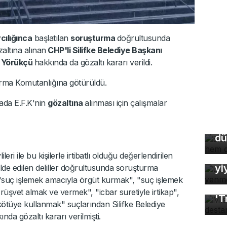
cılığınca
başlatılan
soruşturma
doğrultusunda
altına alınan
CHP'li Silifke Belediye Başkanı
n
Yörükçü
hakkında da gözaltı kararı verildi.
arma Komutanlığına götürüldü.
Bu
mada E.F.K'nin
gözaltına
alınması için çalışmalar
so
du
dü
Uz
So
eri ile bu kişilerle irtibatlı olduğu değerlendirilen
yi
elde edilen deliller doğrultusunda soruşturma
"suç işlemek amacıyla örgüt kurmak", "suç işlemek
Mı
üşvet almak ve vermek", "icbar suretiyle irtikap",
'T
kötüye kullanmak" suçlarından Silifke Belediye
da gözaltı kararı verilmişti.