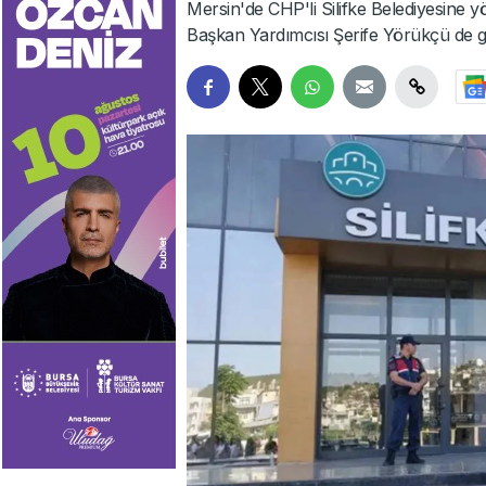
Mersin'de CHP'li Silifke Belediyesine
Başkan Yardımcısı Şerife Yörükçü de gö