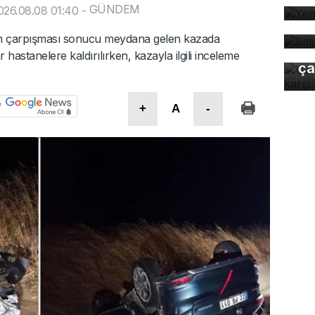
Bi
GÜNDEM
026.08.08 01:40
-
bü
Uz
ilin çarpışması sonucu meydana gelen kazada
gı
r hastanelere kaldırılırken, kazayla ilgili inceleme
ça
+
A
-