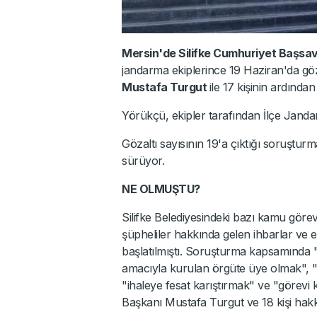
Mersin'de Silifke Cumhuriyet Başsav
jandarma ekiplerince 19 Haziran'da göz
Mustafa Turgut
ile 17 kişinin ardında
Yörükçü, ekipler tarafından İlçe Jand
Gözaltı sayısının 19'a çıktığı soruştur
sürüyor.
NE OLMUŞTU?
Silifke Belediyesindeki bazı kamu görevlil
şüpheliler hakkında gelen ihbarlar ve 
başlatılmıştı. Soruşturma kapsamında 
amacıyla kurulan örgüte üye olmak", "r
"ihaleye fesat karıştırmak" ve "görevi 
Başkanı Mustafa Turgut ve 18 kişi hakkın