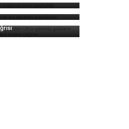
tlis'te kış geceleri
yülüyor
manlardan ultra işlenmiş
dalara karşı acil önlem
ğrısı