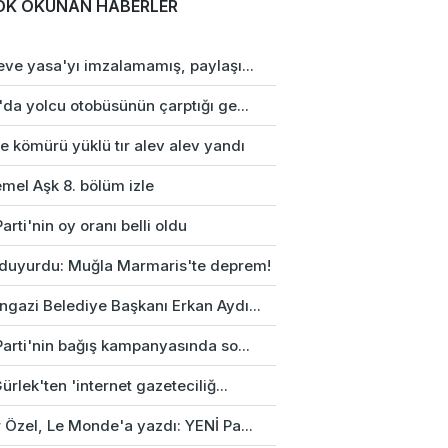
OK OKUNAN HABERLER
eve yasa'yı imzalamamış, paylaşı...
da yolcu otobüsünün çarptığı ge...
e kömürü yüklü tır alev alev yandı
mel Aşk 8. bölüm izle
arti'nin oy oranı belli oldu
duyurdu: Muğla Marmaris'te deprem!
gazi Belediye Başkanı Erkan Aydı...
Parti'nin bağış kampanyasında so...
ürlek'ten 'internet gazeteciliğ...
 Özel, Le Monde'a yazdı: YENİ Pa...