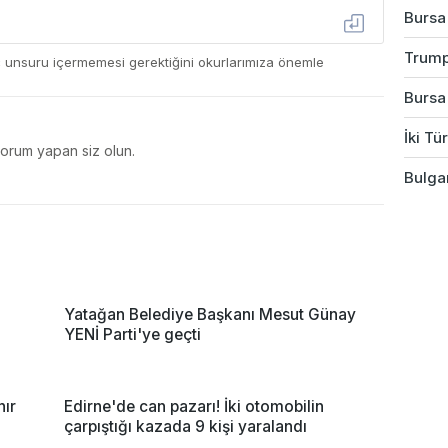
Bursa'
Trump
ç unsuru içermemesi gerektiğini okurlarımıza önemle
Bursa
İki Tü
yorum yapan siz olun.
Bulgar
Yatağan Belediye Başkanı Mesut Günay
YENİ Parti'ye geçti
nır
Edirne'de can pazarı! İki otomobilin
çarpıştığı kazada 9 kişi yaralandı