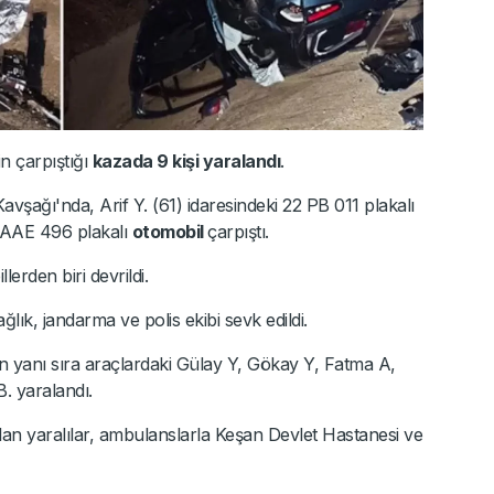
in çarpıştığı
kazada 9 kişi yaralandı
.
vşağı'nda, Arif Y. (61) idaresindeki 22 PB 011 plakalı
7 AAE 496 plakalı
otomobil
çarpıştı.
erden biri devrildi.
lık, jandarma ve polis ekibi sevk edildi.
in yanı sıra araçlardaki Gülay Y, Gökay Y, Fatma A,
. yaralandı.
ılan yaralılar, ambulanslarla Keşan Devlet Hastanesi ve