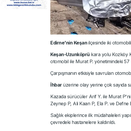
Edirne'nin Keşan
ilçesinde iki otomobil
Keşan-Uzunköprü
kara yolu Kozköy Ka
otomobil ile Murat P. yönetimindeki 5
Çarpışmanın etkisiyle savrulan otomobill
İhbar
üzerine olay yerine çok sayıda sağ
Kazada sürücüler Arif Y. ile Murat P'n
Zeynep P, Ali Kaan P, Ela P. ve Defne B
Sağlık ekiplerince ilk müdahaleleri yap
çevredeki hastanelere kaldırıldı.