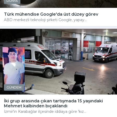
DÜNYA
Türk mühendise Google'da üst düzey görev
ABD merkezli teknoloji şirketi Google, yapay...
GÜNDEM
İki grup arasında çıkan tartışmada 15 yaşındaki
Mehmet kalbinden bıçaklandı
İzmir'in Karabağlar ilçesinde iddiaya göre 'kız...