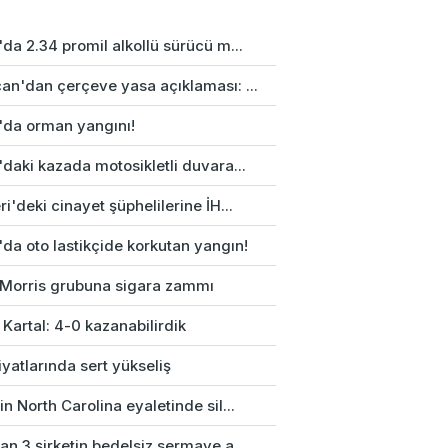
da 2.34 promil alkollü sürücü m...
an'dan çerçeve yasa açıklaması: ...
'da orman yangını!
daki kazada motosikletli duvara...
i'deki cinayet şüphelilerine İH...
da oto lastikçide korkutan yangın!
p Morris grubuna sigara zammı
 Kartal: 4-0 kazanabilirdik
fiyatlarında sert yükseliş
n North Carolina eyaletinde sil...
n 3 şirketin bedelsiz sermaye a...