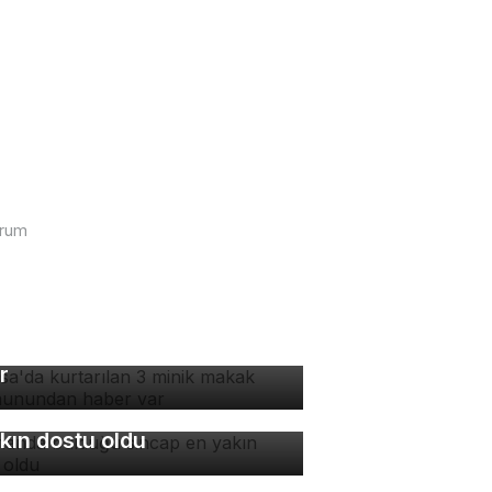
urum
rsa'da kurtarılan 3 minik
kak maymunundan haber
r
manda bulduğu sincap en
kın dostu oldu
rkiye'nin en uzun
hallelerinden biri