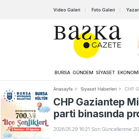
Video Galeri
Foto Galeri
Yazar
BURSA
GÜNDEM
SİYASET
EKONOM
Anasayfa
Siyaset Haberleri
CHP Ga
CHP Gaziantep Mil
parti binasında pr
2026.05.29 16:21
Son Güncellenme: 202