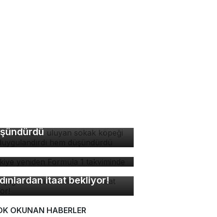
rsa'da ezana uluyan
kak köpeği hem
ygulandırdı hem
şündürdü
rkiye yeniden Formula 1
kviminde
kuşağı erkekleri
dınlardan itaat bekliyor!
OK OKUNAN HABERLER