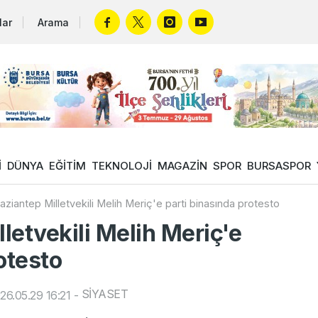
lar
Arama
İ
DÜNYA
EĞİTİM
TEKNOLOJİ
MAGAZİN
SPOR
BURSASPOR
ziantep Milletvekili Melih Meriç'e parti binasında protesto
letvekili Melih Meriç'e
otesto
SİYASET
6.05.29 16:21
-