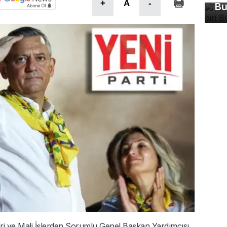
+
A
-
Bu
dari ve Mali İşlerden Sorumlu Genel Başkan Yardımcısı