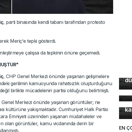
iç
, parti binasında kendi tabanı tarafından protesto
erek Meriç'e tepki gösterdi.
inleştirmeye çalışsa da tepkinin önüne geçemedi.
Bu
MUŞTUR"
so
du
iç
, CHP Genel Merkezi önünde yaşanan gelişmelere
dü
çindeki gerilimin kamuoyunda rahatsızlık oluşturduğunu
Tü
ğil birlikte mücadelenin partisi olduğunu belirtmişti.
ta
Z 
i Genel Merkezi önünde yaşanan görüntüler; ne
ka
asi kültürüne yakışmaktadır. Cumhuriyet Halk Partisi
kara Emniyeti üzerinden yaşanan müdahaleler ve
den olan görüntüler, kamu vicdanında derin bir
EN Ç
llanmıştı.