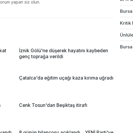
yorum yapan siz olun.
Bursa'
Kriti
Ünlüle
Bursa
kat
İznik Gölü'ne düşerek hayatını kaybeden
genç toprağa verildi
'
Çatalca'da eğitim uçağı kaza kırıma uğradı
n
Cenk Tosun'dan Beşiktaş itirafı
 yandı
8 günün bilançosu açıklandı... YENİ Parti'ye