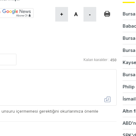
Bursa'
+
A
-
Babac
Bursa
Bursa'
Kalan karakter :
450
Kayser
Bursa'
Phili
İsmail
Altın 
ç unsuru içermemesi gerektiğini okurlarımıza önemle
ABD'ni
SPK'da