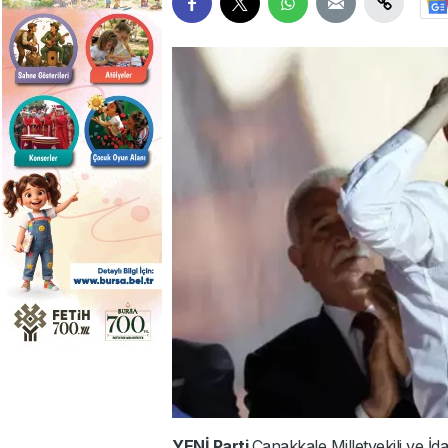
YENİ Parti
Çanakkale Milletvekili ve İ