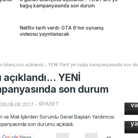
bağış kampanyasında son durum
Netflix tarih verdi: GTA 6'nın oynanış
videosu yayınlanacak
n bilançosu açıklandı... YENİ Parti'ye bağış kampanyasında son d
 açıklandı... YENİ
ampanyasında son durum
Bu
ma
SİYASET
26.08.06 20:17
-
va
Or
dari ve Mali İşlerden Sorumlu Genel Başkan Yardımcısı
ya
mpanyasında son durumu açıkladı.
Tü
ma