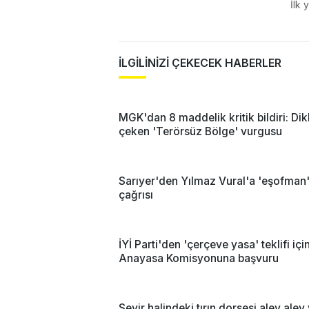
İlk 
İLGİLİNİZİ ÇEKECEK HABERLER
MGK'dan 8 maddelik kritik bildiri: Dik
çeken 'Terörsüz Bölge' vurgusu
Sarıyer'den Yılmaz Vural'a 'eşofman
çağrısı
İYİ Parti'den 'çerçeve yasa' teklifi içi
Anayasa Komisyonuna başvuru
Seyir halindeki tırın dorsesi alev alev