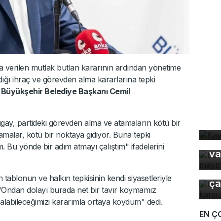
 verilen mutlak butlan kararının ardından yönetime
dığı ihraç ve görevden alma kararlarına tepki
 Büyükşehir Belediye Başkanı Cemil
Ka
Tugay, partideki görevden alma ve atamaların kötü bir
ev
Bu
atamalar, kötü bir noktaya gidiyor. Buna tepki
ma
Bu yönde bir adım atmayı çalıştım" ifadelerini
va
Uz
gı
ablonun ve halkın tepkisinin kendi siyasetleriyle
ça
, "Ondan dolayı burada net bir tavır koymamız
e alabileceğimizi kararımla ortaya koydum" dedi.
EN Ç