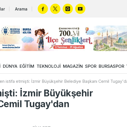
lar
Arama
İ
DÜNYA
EĞİTİM
TEKNOLOJİ
MAGAZİN
SPOR
BURSASPOR
n istifa etmişti: İzmir Büyükşehir Belediye Başkanı Cemil Tugay'
işti: İzmir Büyükşehir
 Cemil Tugay'dan