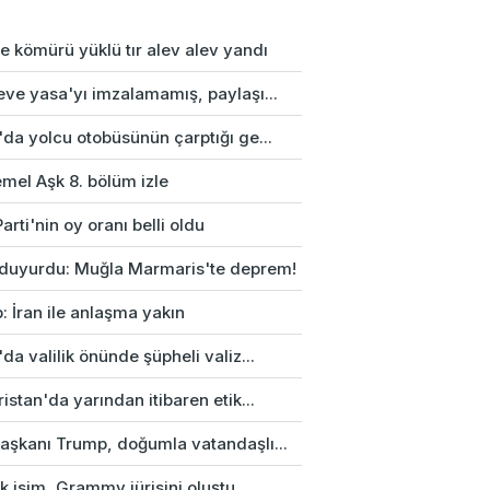
e kömürü yüklü tır alev alev yandı
eve yasa'yı imzalamamış, paylaşı...
da yolcu otobüsünün çarptığı ge...
mel Aşk 8. bölüm izle
arti'nin oy oranı belli oldu
duyurdu: Muğla Marmaris'te deprem!
: İran ile anlaşma yakın
da valilik önünde şüpheli valiz...
istan'da yarından itibaren etik...
aşkanı Trump, doğumla vatandaşlı...
rk isim, Grammy jürisini oluştu...