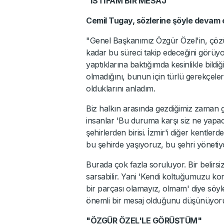
"İSTİFAM BİR MESAJ"
Cemil Tugay, sözlerine şöyle devam e
"Genel Başkanımız Özgür Özel'in, çözüm
kadar bu süreci takip edeceğini görüy
yaptıklarına baktığımda kesinlikle bild
olmadığını, bunun için türlü gerekçeler 
olduklarını anladım.
Biz halkın arasında gezdiğimiz zaman ge
insanlar 'Bu duruma karşı siz ne yapaca
şehirlerden birisi. İzmir'i diğer kentlerd
bu şehirde yaşıyoruz, bu şehri yönetiy
Burada çok fazla soruluyor. Bir belirsizli
sarsabilir. Yani 'Kendi koltuğumuzu ko
bir parçası olamayız, olmam' diye söy
önemli bir mesaj olduğunu düşünüyor
"ÖZGÜR ÖZEL'LE GÖRÜŞTÜM"