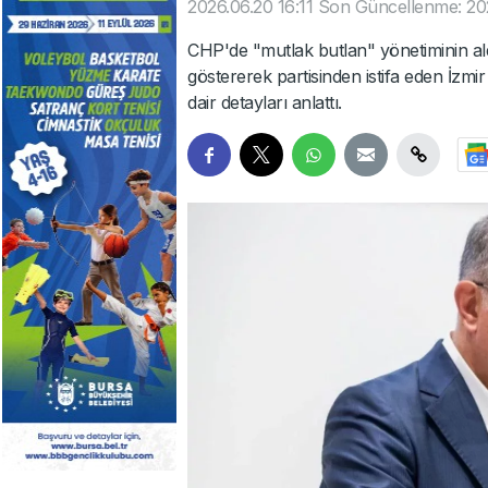
2026.06.20 16:11
Son Güncellenme: 202
CHP'de "mutlak butlan" yönetiminin ald
göstererek partisinden istifa eden İzm
dair detayları anlattı.