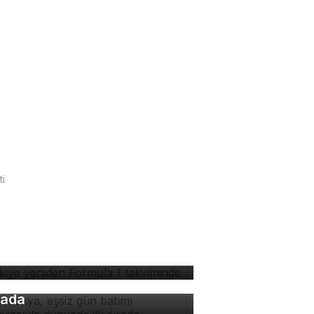
ti
rkiye yeniden Formula 1
kviminde
padokya, eşsiz gün batımı
nzarasıyla dünyada ilk
rada