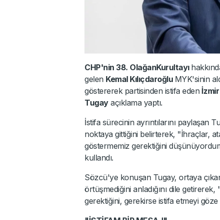
CHP'nin 38. OlağanKurultayı
hakkında
gelen
Kemal Kılıçdaroğlu
MYK'sinin al
göstererek partisinden istifa eden
İzmir
Tugay
açıklama yaptı.
İstifa sürecinin ayrıntılarını paylaşan 
noktaya gittiğini belirterek, "İhraçlar, 
göstermemiz gerektiğini düşünüyordum. 
kullandı.
Sözcü'ye konuşan Tugay, ortaya çıkan t
örtüşmediğini anladığını dile getirerek
gerektiğini, gerekirse istifa etmeyi göz