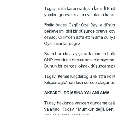
Tugay, istifa kararına ilişkin İzmir İl 
yapılan görevden alma ve atama kararla
"İstifa öncesi Özgür Özel Bey ile düşü
bekleyelim' gibi bir düşünce ortaya ko
olmadı. CHP'den istifa ettim ama dünya
Öyle insanlar değiliz.
Bizim burada arayışımız tamamen halkı
CHP içerisinde olması ama olamıyorsa da
Bunun bir parçası olmak düşüncemiz dı
Tugay, Kemal Kılıçdaroğlu ile istifa ko
Kılıçdaroğlu'nun kısa sürede olağanüstü 
AKPARTİ İDDİASINA YALANLAMA
Tugay hakkında yeniden gündeme gelen, "
yalanladı. Tugay, "Mümkün değil. Ben, 