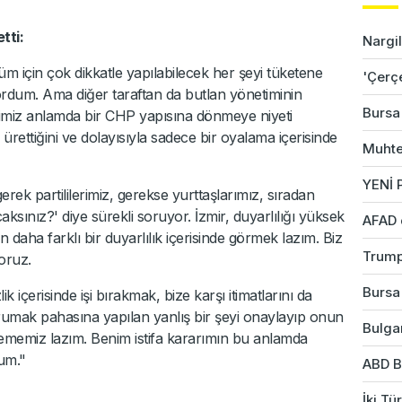
tti:
Nargil
 için çok dikkatle yapılabilecek her şeyi tüketene
'Çerç
ordum. Ama diğer taraftan da butlan yönetiminin
Bursa'
iğimiz anlamda bir CHP yapısına dönmeye niyeti
ürettiğini ve dolayısıyla sadece bir oyalama içerisinde
Muhte
YENİ P
rek partililerimiz, gerekse yurttaşlarımız, sıradan
ksınız?' diye sürekli soruyor. İzmir, duyarlılığı yüksek
AFAD 
en daha farklı bir duyarlılık içerisinde görmek lazım. Biz
Trump
oruz.
Bursa'
k içerisinde işi bırakmak, bize karşı itimatlarını da
rumak pahasına yapılan yanlış bir şeyi onaylayıp onun
Bulgar
lememiz lazım. Benim istifa kararımın bu anlamda
um."
ABD B
İki Tü