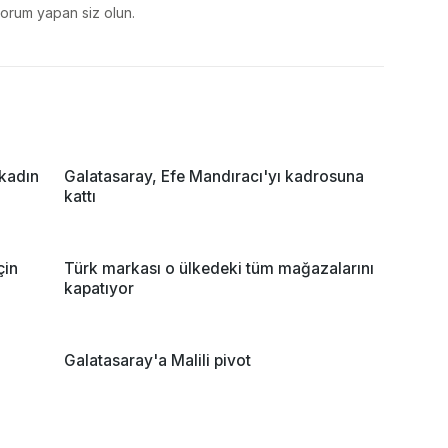
yorum yapan siz olun.
 kadın
Galatasaray, Efe Mandıracı'yı kadrosuna
kattı
çin
Türk markası o ülkedeki tüm mağazalarını
kapatıyor
Galatasaray'a Malili pivot