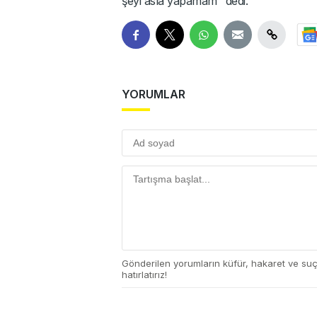
şeyi asla yapamam" dedi.
YORUMLAR
Gönderilen yorumların küfür, hakaret ve su
hatırlatırız!