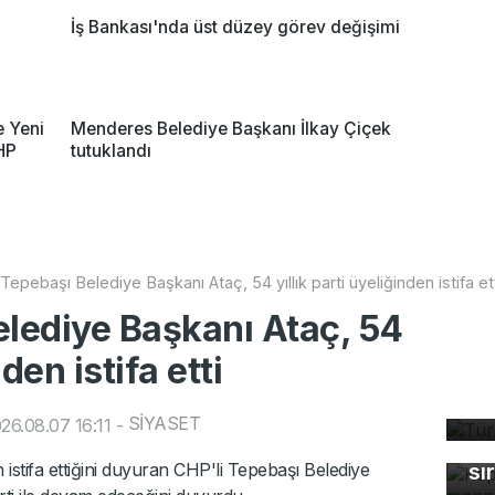
İş Bankası'nda üst düzey görev değişimi
e Yeni
Menderes Belediye Başkanı İlkay Çiçek
MHP
tutuklandı
Tepebaşı Belediye Başkanı Ataç, 54 yıllık parti üyeliğinden istifa et
elediye Başkanı Ataç, 54
nden istifa etti
Tü
ta
Ka
SİYASET
26.08.07 16:11
-
ma
istifa ettiğini duyuran CHP'li Tepebaşı Belediye
sı