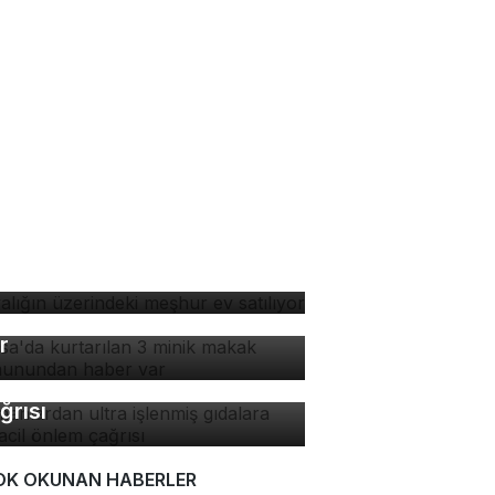
yalığın üzerindeki meşhur
 satılıyor
rsa'da kurtarılan 3 minik
kak maymunundan haber
r
manlardan ultra işlenmiş
dalara karşı acil önlem
ğrısı
OK OKUNAN HABERLER