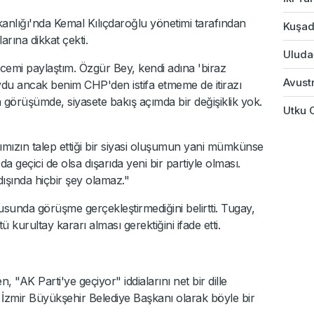
Başkanlığı'nda Kemal Kılıçdaroğlu yönetimi tarafından
Kuşad
rına dikkat çekti.
Uludağ
ncemi paylaştım. Özgür Bey, kendi adına 'biraz
Avustr
ydu ancak benim CHP'den istifa etmeme de itirazı
 görüşümde, siyasete bakış açımda bir değişiklik yok.
Utku 
mızın talep ettiği bir siyasi oluşumun yani mümkünse
 geçici de olsa dışarıda yeni bir partiyle olması.
şında hiçbir şey olamaz."
nusunda görüşme gerçekleştirmediğini belirtti. Tugay,
kurultay kararı alması gerektiğini ifade etti.
AK Parti'ye geçiyor" iddialarını net bir dille
İzmir Büyükşehir Belediye Başkanı olarak böyle bir