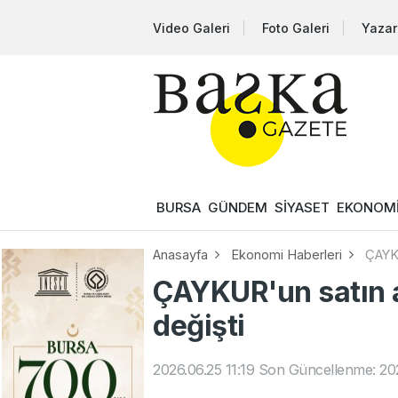
Video Galeri
Foto Galeri
Yazar
BURSA
GÜNDEM
SİYASET
EKONOM
Anasayfa
Ekonomi Haberleri
ÇAYKU
ÇAYKUR'un satın a
değişti
2026.06.25 11:19
Son Güncellenme: 202