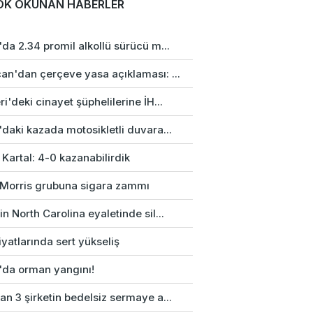
OK OKUNAN HABERLER
da 2.34 promil alkollü sürücü m...
an'dan çerçeve yasa açıklaması: ...
i'deki cinayet şüphelilerine İH...
daki kazada motosikletli duvara...
 Kartal: 4-0 kazanabilirdik
p Morris grubuna sigara zammı
n North Carolina eyaletinde sil...
fiyatlarında sert yükseliş
'da orman yangını!
n 3 şirketin bedelsiz sermaye a...