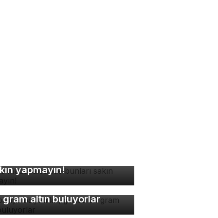
ne müdahalesinde bunları
kın yapmayın!
bi diye başladılar, günde
 gram altın buluyorlar
nde kaç fincan kahve