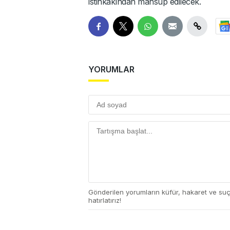
istihkakından mahsup edilecek.
YORUMLAR
Gönderilen yorumların küfür, hakaret ve su
hatırlatırız!