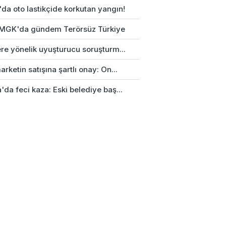
da oto lastikçide korkutan yangın!
k MGK'da gündem Terörsüz Türkiye
re yönelik uyuşturucu soruşturm...
rketin satışına şartlı onay: On...
da feci kaza: Eski belediye baş...