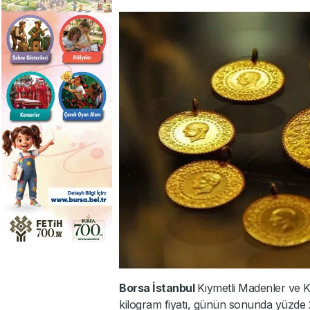
Borsa İstanbul
Kıymetli Madenler ve Kı
kilogram fiyatı, günün sonunda yüzde 2,2