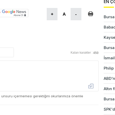
EN Ç
+
A
-
Bursa'
Babac
Kayser
Bursa'
Kalan karakter :
450
İsmail
Phili
ABD'ni
Altın 
ç unsuru içermemesi gerektiğini okurlarımıza önemle
Bursa
SPK'da