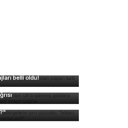
rsa'nın suyu temiz olan
ajları belli oldu!
manlardan ultra işlenmiş
dalara karşı acil önlem
ğrısı
v çekirgelerin sırrı
züldü: "İstilacı mı, zararsız
?"