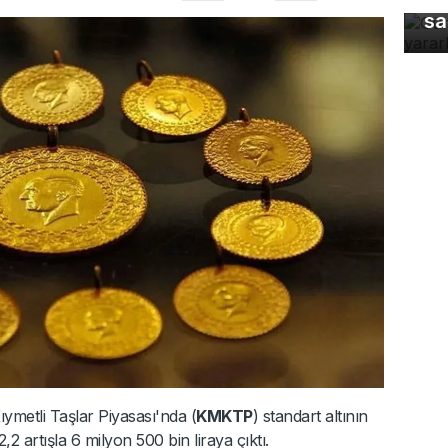
sa
ymetli Taşlar Piyasası'nda (
KMKTP
) standart altının
 artışla 6 milyon 500 bin liraya çıktı.