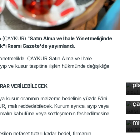
n
(ÇAYKUR) "
Satın Alma ve İhale Yönetmeliğinde
ik"i Resmi Gazete'de yayımlandı.
önetmelikle, ÇAYKUR Satın Alma ve İhale
yıp ve kusur tespitine ilişkin hükmünde değişikliğe
Bu
pl
RAR VERİLEBİLECEK
Uz
gı
eya kusur oranının malzeme bedelinin yüzde 8'ini
ça
KUR, malı reddedebilecek. Kurum ayrıca, ayıp veya
De
malın kabulüne veya sözleşmenin feshedilmesine
çö
mı
silen nefaset tutarı kadar bedel, firmanın