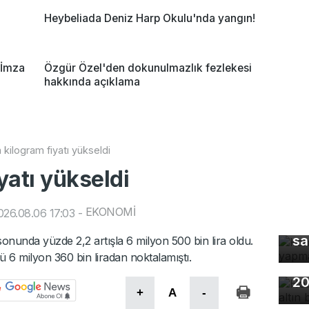
Heybeliada Deniz Harp Okulu'nda yangın!
'İmza
Özgür Özel'den dokunulmazlık fezlekesi
hakkında açıklama
n kilogram fiyatı yükseldi
yatı yükseldi
EKONOMİ
26.08.06 17:03
-
Ke
sa
 sonunda yüzde 2,2 artışla 6 milyon 500 bin lira oldu.
nü 6 milyon 360 bin liradan noktalamıştı.
Ho
20
+
A
-
Gü