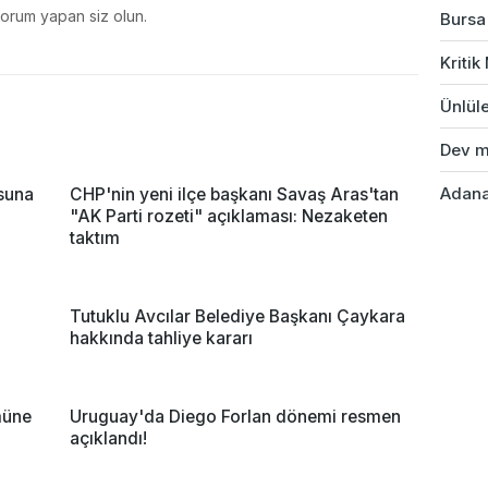
yorum yapan siz olun.
Bursa'
Kriti
Ünlüle
Dev ma
Adana'
suna
CHP'nin yeni ilçe başkanı Savaş Aras'tan
"AK Parti rozeti" açıklaması: Nezaketen
taktım
Tutuklu Avcılar Belediye Başkanı Çaykara
hakkında tahliye kararı
müne
Uruguay'da Diego Forlan dönemi resmen
açıklandı!