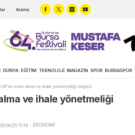
lar
Arama
İ
DÜNYA
EĞİTİM
TEKNOLOJİ
MAGAZİN
SPOR
BURSASPOR
R'un satın alma ve ihale yönetmeliği değişti
lma ve ihale yönetmeliği
EKONOMİ
6.06.25 11:19
-