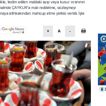
le, teslim edilen maldaki ayıp veya kusur oranının
 halinde ÇAYKUR'a malı reddetme, sözleşmeyi
maya istihkakından mahsup etme yetkisi verildi. İşte
+
A
-