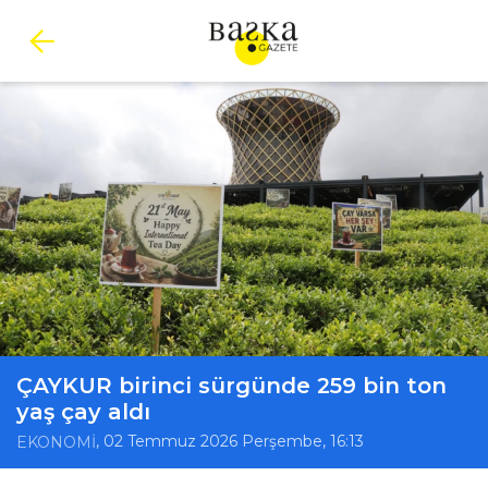
ÇAYKUR birinci sürgünde 259 bin ton
yaş çay aldı
, 02 Temmuz 2026 Perşembe, 16:13
EKONOMİ