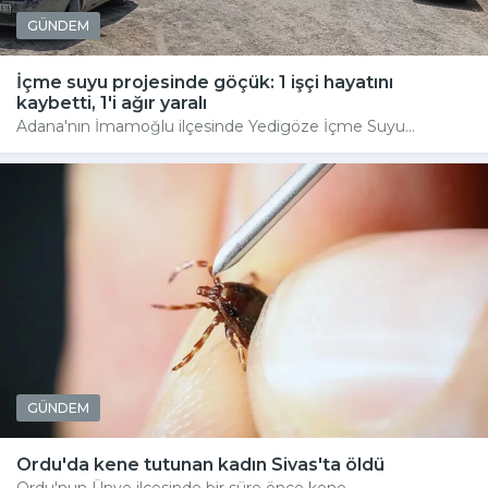
GÜNDEM
İçme suyu projesinde göçük: 1 işçi hayatını
kaybetti, 1'i ağır yaralı
Adana'nın İmamoğlu ilçesinde Yedigöze İçme Suyu...
GÜNDEM
Ordu'da kene tutunan kadın Sivas'ta öldü
Ordu'nun Ünye ilçesinde bir süre önce kene...