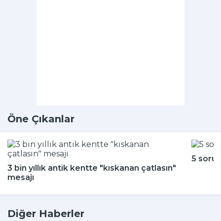
Öne Çıkanlar
5 soru
3 bin yıllık antik kentte "kıskanan çatlasın"
mesajı
Diğer Haberler