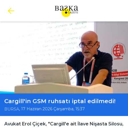
Cargill'in GSM ruhsatı iptal edilmedi!
, 17 Haziran 2026 Çarşamba, 15:37
BURSA
Avukat Erol Çiçek, "Cargill'e ait İlave Nişasta Silosu,