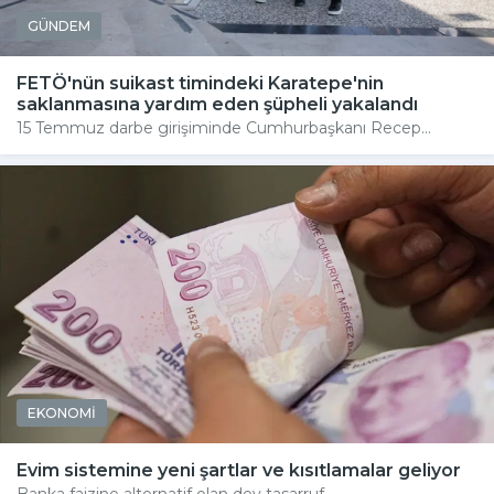
GÜNDEM
FETÖ'nün suikast timindeki Karatepe'nin
saklanmasına yardım eden şüpheli yakalandı
15 Temmuz darbe girişiminde Cumhurbaşkanı Recep...
EKONOMİ
Evim sistemine yeni şartlar ve kısıtlamalar geliyor
Banka faizine alternatif olan dev tasarruf...