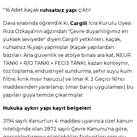
"16 Adet kaçak
çıktı!
ruhsatsız yapı
Dava sırasında öğrendik ki,
İcra Kurulu Üyesi
Cargill
Rıza Özkaya'nın ağzından "Çevre duyarlılığımız en
yüksek seviyede" diyen Cargill yetkilileri, kaçak,
ruhsatsız 16 yapı yapmışlar (Kaçak yapılardan
bazıları: Ana güvenlik ve atölye binası ara kat, NEUR
TANKI + R/O TANKI + FECI3 TANKI, kazan konteynır,
toz toplama, endüstriyel sundurma, şehir suyu kum
filtre, kırık mısır havuzu) ve İmar K. 2 Geçici 16'ncı
maddesinden yararlanıp, (imar barışı uygulaması) bu
yapıları güya temize çıkarmışlar.
Hukuka aykırı yapı kayıt belgeleri
3194 sayılı Kanun'un 4. maddesi uyarınca özel kanun
niteliğinde olan 2872 sayılı Çevre Kanunu'na göre,
gerçekleştirmeyi planladıkları faaliyetleri sonucu