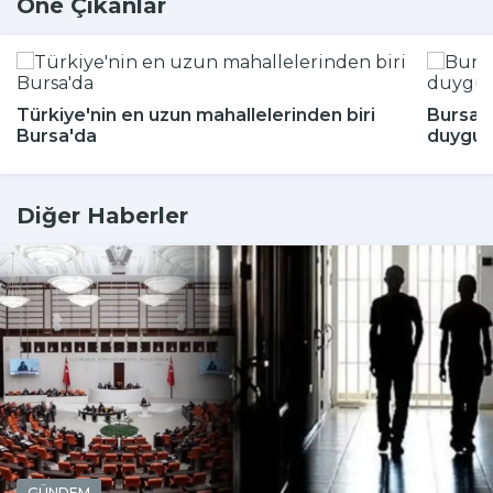
Öne Çıkanlar
Türkiye'nin en uzun mahallelerinden biri
Bursa'
Bursa'da
duygul
Diğer Haberler
GÜNDEM