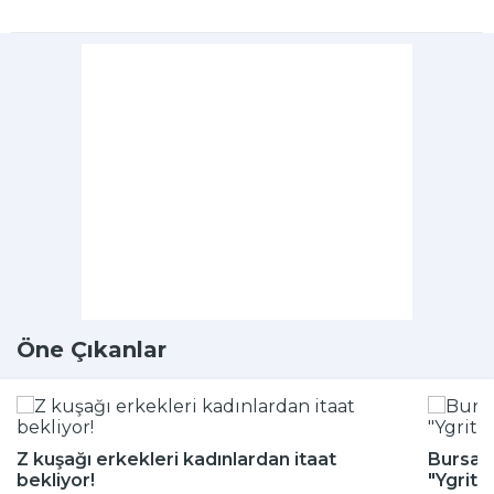
Öne Çıkanlar
Z kuşağı erkekleri kadınlardan itaat
Bursa H
bekliyor!
"Ygritt