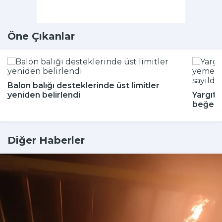
Öne Çıkanlar
Balon balığı desteklerinde üst limitler
yeniden belirlendi
Yargıta
beğenm
Diğer Haberler