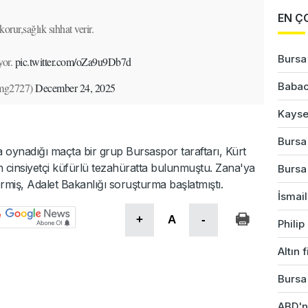
EN Ç
orur,sağlık sıhhat verir.
Bursa'
yor.
pic.twitter.com/oZa9u9Db7d
Babac
mmg2727)
December 24, 2025
Kayser
Bursa'
 oynadığı maçta bir grup Bursaspor taraftarı, Kürt
an cinsiyetçi küfürlü tezahüratta bulunmuştu. Zana'ya
Bursa
termiş, Adalet Bakanlığı soruşturma başlatmıştı.
İsmail
+
A
-
Phili
Altın 
Bursa'
ABD'ni