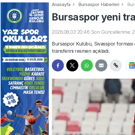
Anasayfa
Bursaspor Haberleri
Bur
Bursaspor yeni tr
2026.08.03 20:46
Son Güncellenme: 20
Bursaspor Kulübü, Sivasspor forması g
transferini resmen açıkladı.