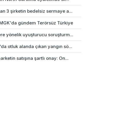
n 3 şirketin bedelsiz sermaye a...
k MGK'da gündem Terörsüz Türkiye
re yönelik uyuşturucu soruşturm...
da otluk alanda çıkan yangın sö...
rketin satışına şartlı onay: On...