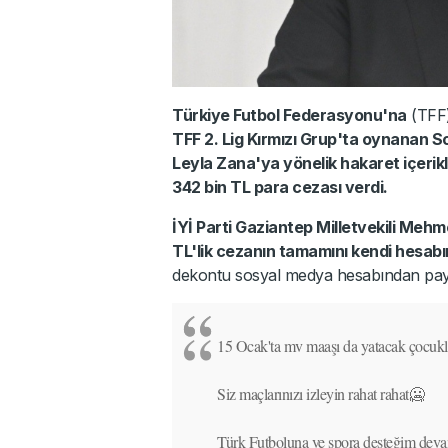
Türkiye Futbol Federasyonu'na
(TFF)
TFF 2. Lig Kırmızı Grup'ta oynanan 
Leyla Zana'ya yönelik hakaret içerikl
342 bin TL para cezası verdi.
İYİ Parti Gaziantep Milletvekili Meh
TL'lik cezanın tamamını kendi hesabı
dekontu sosyal medya hesabından pay
15 Ocak'ta mv maaşı da yatacak çocukla
Siz maçlarınızı izleyin rahat rahat🥶
Türk Futboluna ve spora desteğim dev