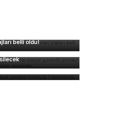
rsa'nın suyu temiz olan
ajları belli oldu!
tokuryelerin sosyal
venlik primleri kaynaktan
silecek
rkiye yeniden Formula 1
kviminde