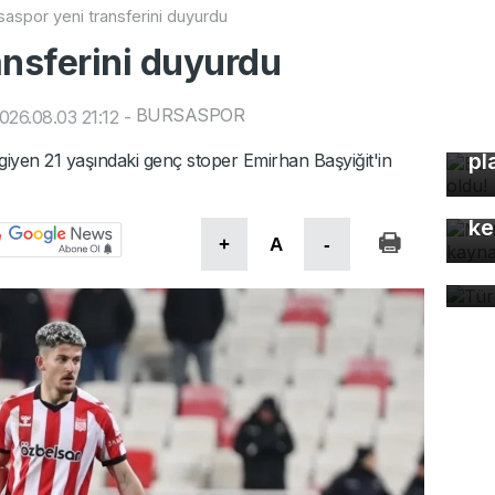
saspor yeni transferini duyurdu
ansferini duyurdu
BURSASPOR
26.08.03 21:12
-
Bu
pl
iyen 21 yaşındaki genç stoper Emirhan Başyiğit'in
Mo
gü
ke
Tü
+
A
-
ta