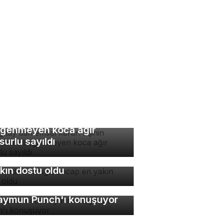
rgıtay'dan emsal karar:
inin yemeklerini
ğenmeyen koca ağır
surlu sayıldı
manda bulduğu sincap en
kın dostu oldu
nya terk edilen yavru
ymun Punch'ı konuşuyor