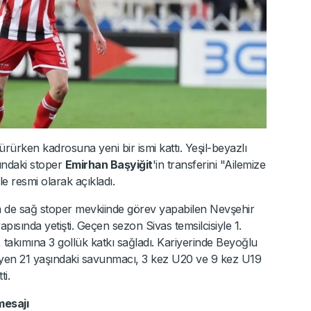
dürürken kadrosuna yeni bir ismi kattı. Yeşil-beyazlı
ındaki stoper
Emirhan Başyiğit
'in transferini "Ailemize
e resmi olarak açıkladı.
de sağ stoper mevkiinde görev yapabilen Nevşehir
ısında yetişti. Geçen sezon Sivas temsilcisiyle 1.
 takımına 3 gollük katkı sağladı. Kariyerinde Beyoğlu
giyen 21 yaşındaki savunmacı, 3 kez U20 ve 9 kez U19
ti.
mesajı