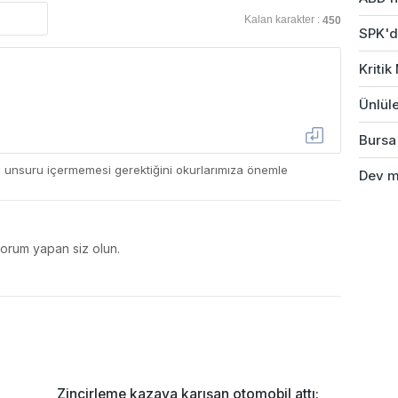
Kalan karakter :
450
SPK'da
Kriti
Ünlüle
Bursa'
ç unsuru içermemesi gerektiğini okurlarımıza önemle
Dev ma
yorum yapan siz olun.
Zincirleme kazaya karışan otomobil attı: