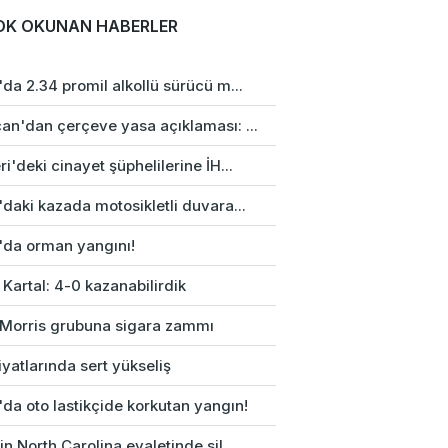
OK OKUNAN HABERLER
da 2.34 promil alkollü sürücü m...
an'dan çerçeve yasa açıklaması: ...
i'deki cinayet şüphelilerine İH...
daki kazada motosikletli duvara...
'da orman yangını!
 Kartal: 4-0 kazanabilirdik
p Morris grubuna sigara zammı
fiyatlarında sert yükseliş
da oto lastikçide korkutan yangın!
n North Carolina eyaletinde sil...