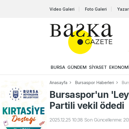
Video Galeri
Foto Galeri
Yazar
BURSA
GÜNDEM
SİYASET
EKONOM
Anasayfa
Bursaspor Haberleri
Bur
Bursaspor'un 'Leyl
Partili vekil ödedi
2025.12.25 10:38
Son Güncellenme: 202