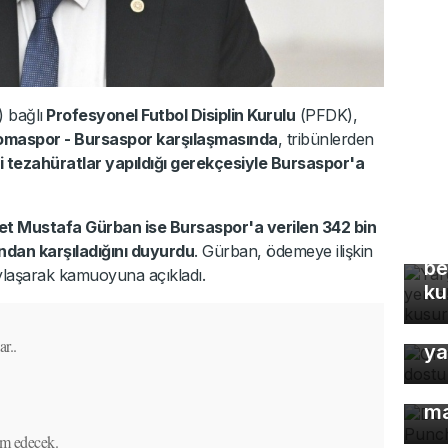
 bağlı
Profesyonel Futbol Disiplin Kurulu
(PFDK),
Somaspor - Bursaspor karşılaşmasında
, tribünlerden
i tezahüratlar yapıldığı gerekçesiyle Bursaspor'a
Ya
met Mustafa Gürban ise Bursaspor'a verilen 342 bin
Eş
ndan karşıladığını duyurdu
. Gürban, ödemeye ilişkin
be
laşarak kamuoyuna açıkladı.
ku
Or
r..
ya
Dü
ma
am edecek.