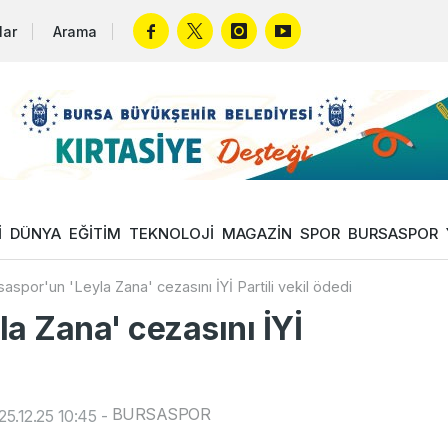
lar
Arama
İ
DÜNYA
EĞİTİM
TEKNOLOJİ
MAGAZİN
SPOR
BURSASPOR
saspor'un 'Leyla Zana' cezasını İYİ Partili vekil ödedi
a Zana' cezasını İYİ
BURSASPOR
5.12.25 10:45
-