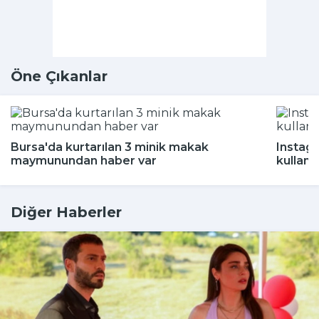
Öne Çıkanlar
Bursa'da kurtarılan 3 minik makak
Instagr
maymunundan haber var
kullanı
Diğer Haberler