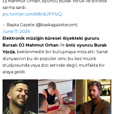
Dj Mahmut Orhan, oyuncu Burak Yörük ile birlikte
sarma sardı.
pic.twitter.com/b8rdUPY1zQ
-- Başka Gazete (@baskagazetecom)
June 17, 2026
Elektronik müziğin küresel ölçekteki gururu
ile
Bursalı DJ Mahmut Orhan
ünlü oyuncu Burak
, beklenmedik bir buluşmaya imza attı. Sanat
Yörük
dünyasının bu iki popüler ismi, bu kez müzik
stüdyosunda veya dizi setinde değil, mutfakta bir
araya geldi.