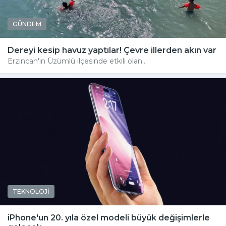
GÜNDEM
Dereyi kesip havuz yaptılar! Çevre illerden akın var
Erzincan'ın Üzümlü ilçesinde etkili olan...
TEKNOLOJİ
iPhone'un 20. yıla özel modeli büyük değişimlerle