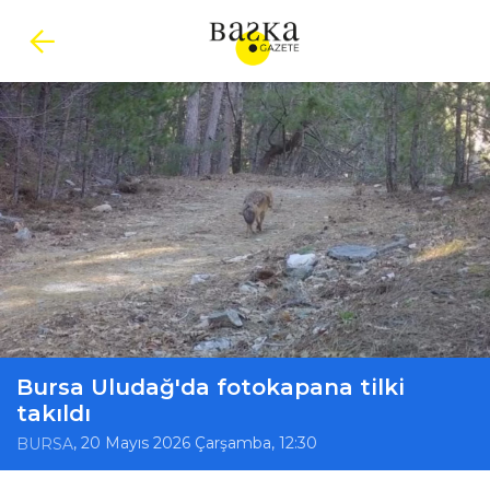
Bursa Uludağ'da fotokapana tilki
takıldı
, 20 Mayıs 2026 Çarşamba, 12:30
BURSA