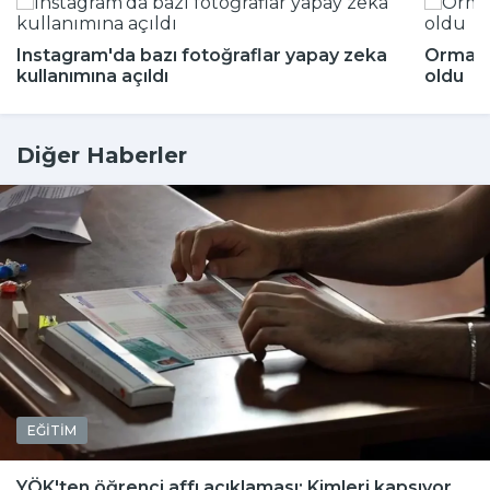
Instagram'da bazı fotoğraflar yapay zeka
Ormand
kullanımına açıldı
oldu
Diğer Haberler
EĞİTİM
YÖK'ten öğrenci affı açıklaması: Kimleri kapsıyor,