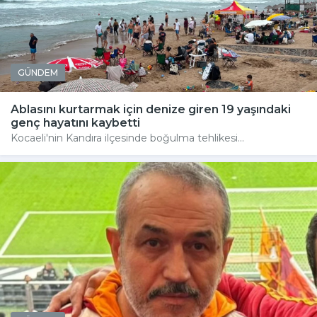
GÜNDEM
Ablasını kurtarmak için denize giren 19 yaşındaki
genç hayatını kaybetti
Kocaeli'nin Kandıra ilçesinde boğulma tehlikesi...