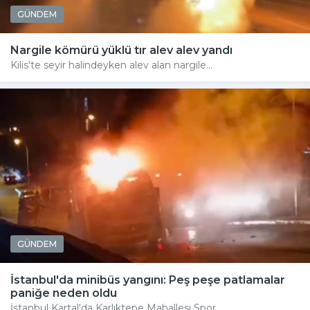
GÜNDEM
Nargile kömürü yüklü tır alev alev yandı
Kilis'te seyir halindeyken alev alan nargile...
GÜNDEM
İstanbul'da minibüs yangını: Peş peşe patlamalar
paniğe neden oldu
İstanbul Kartal'da Karlıktepe Mahallesi Spor...