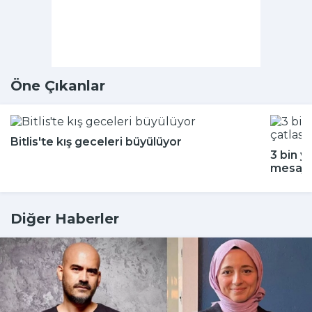
Öne Çıkanlar
Bitlis'te kış geceleri büyülüyor
3 bin y
mesajı
Diğer Haberler