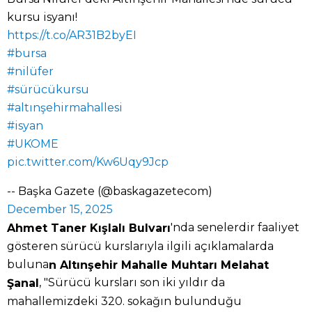
kursu isyanı!
https://t.co/AR31B2byEI
#bursa
#nilüfer
#sürücükursu
#altınşehirmahallesi
#isyan
#UKOME
pic.twitter.com/Kw6Uqy9Jcp
-- Başka Gazete (@baskagazetecom)
December 15, 2025
'nda senelerdir faaliyet
Ahmet Taner Kışlalı Bulvarı
gösteren sürücü kurslarıyla ilgili açıklamalarda
buluna
n Altınşehir Mahalle Muhtarı Melahat
, "Sürücü kursları son iki yıldır da
Şanal
mahallemizdeki 320. sokağın bulunduğu