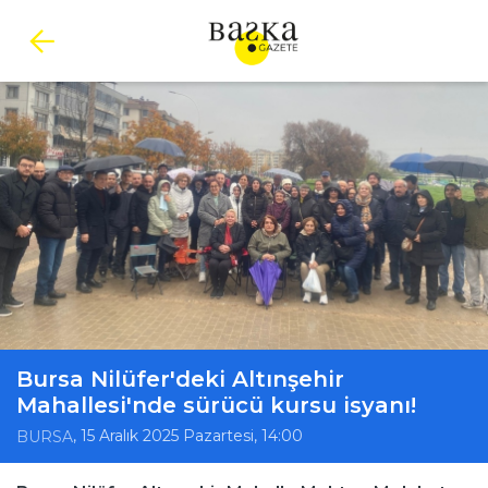
Bursa Nilüfer'deki Altınşehir
Mahallesi'nde sürücü kursu isyanı!
, 15 Aralık 2025 Pazartesi, 14:00
BURSA