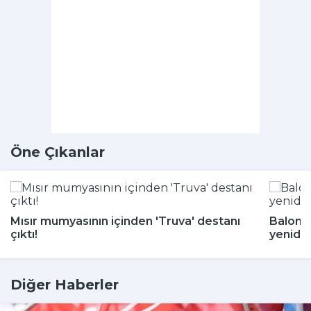
Öne Çıkanlar
Mısır mumyasının içinden 'Truva' destanı
Balon b
çıktı!
yeniden
Diğer Haberler