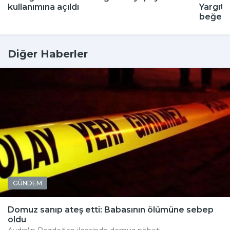
kullanımına açıldı
Yargıta
beğenm
Diğer Haberler
GÜNDEM
Domuz sanıp ateş etti: Babasının ölümüne sebep
oldu