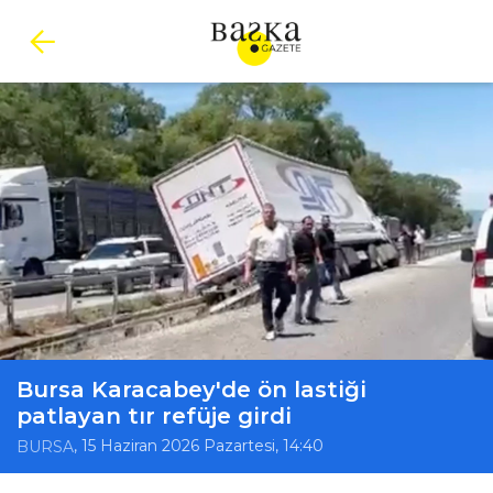
Bursa Karacabey'de ön lastiği
patlayan tır refüje girdi
, 15 Haziran 2026 Pazartesi, 14:40
BURSA