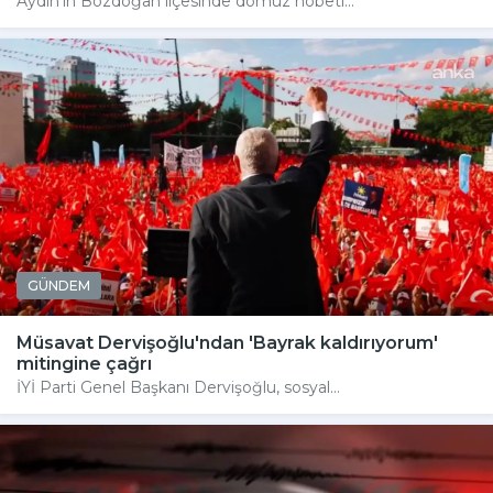
Aydın'ın Bozdoğan ilçesinde domuz nöbeti...
GÜNDEM
Müsavat Dervişoğlu'ndan 'Bayrak kaldırıyorum'
mitingine çağrı
İYİ Parti Genel Başkanı Dervişoğlu, sosyal...