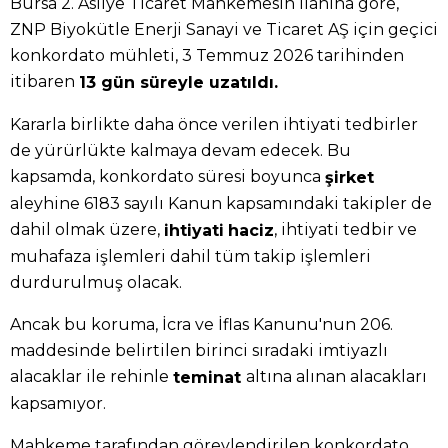
Bursa 2. Asliye Ticaret Mahkemesin ilanına göre,
ZNP Biyokütle Enerji Sanayi ve Ticaret AŞ için geçici
konkordato mühleti, 3 Temmuz 2026 tarihinden
itibaren
13 gün süreyle uzatıldı.
Kararla birlikte daha önce verilen ihtiyati tedbirler
de yürürlükte kalmaya devam edecek. Bu
kapsamda, konkordato süresi boyunca
şirket
aleyhine 6183 sayılı Kanun kapsamındaki takipler de
dahil olmak üzere,
, ihtiyati tedbir ve
ihtiyati
haciz
muhafaza işlemleri dahil tüm takip işlemleri
durdurulmuş olacak.
Ancak bu koruma, İcra ve İflas Kanunu'nun 206.
maddesinde belirtilen birinci sıradaki imtiyazlı
alacaklar ile rehinle
altına alınan alacakları
teminat
kapsamıyor.
Mahkeme tarafından görevlendirilen konkordato