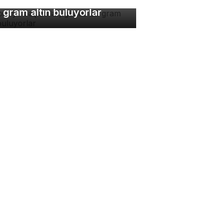
bi diye başladılar, günde
 gram altın buluyorlar