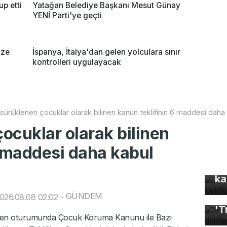
up etti
Yatağan Belediye Başkanı Mesut Günay
YENİ Parti'ye geçti
ize
İspanya, İtalya'dan gelen yolculara sınır
kontrolleri uygulayacak
sürüklenen çocuklar olarak bilinen kanun teklifinin 6 maddesi daha 
ocuklar olarak bilinen
6 maddesi daha kabul
Z 
ka
GÜNDEM
Mı
026.08.08 02:02
-
'T
en oturumunda Çocuk Koruma Kanunu ile Bazı