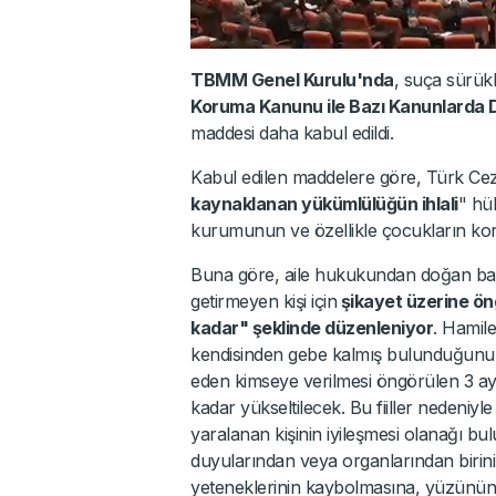
TBMM Genel Kurulu'nda
, suça sürük
Koruma Kanunu ile Bazı Kanunlarda De
maddesi daha kabul edildi.
Kabul edilen maddelere göre, Türk Cez
kaynaklanan yükümlülüğün ihlali
" hü
kurumunun ve özellikle çocukların ko
Buna göre, aile hukukundan doğan ba
getirmeyen kişi için
şikayet üzerine öng
kadar" şeklinde düzenleniyor
. Hamile
kendisinden gebe kalmış bulunduğunu bi
eden kimseye verilmesi öngörülen 3 ayda
kadar yükseltilecek. Bu fiiller nedeniy
yaralanan kişinin iyileşmesi olanağı bu
duyularından veya organlarından birin
yeteneklerinin kaybolmasına, yüzünün sü