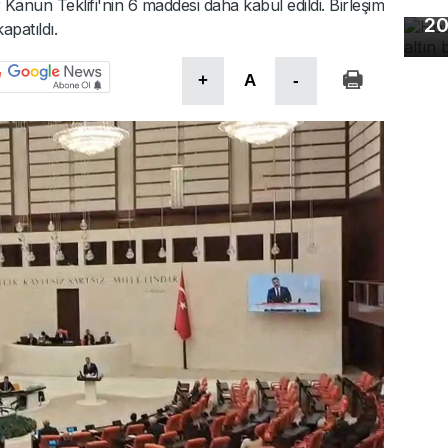
Ho
Kanun Teklifi'nin 6 maddesi daha kabul edildi. Birleşim
20
patıldı.
+
A
-