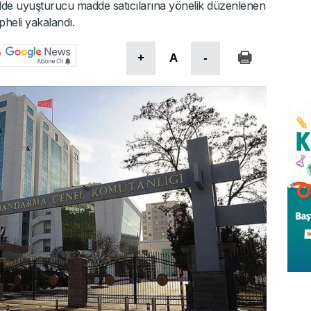
lde uyuşturucu madde satıcılarına yönelik düzenlenen
heli yakalandı.
+
A
-