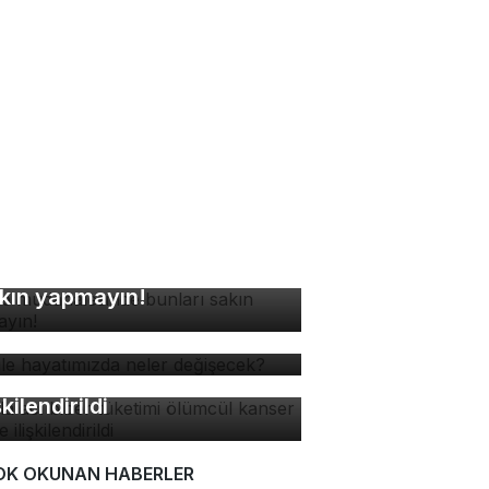
ne müdahalesinde bunları
kın yapmayın!
 ile hayatımızda neler
ğişecek?
zla acı biber tüketimi
ümcül kanser riskiyle
şkilendirildi
OK OKUNAN HABERLER