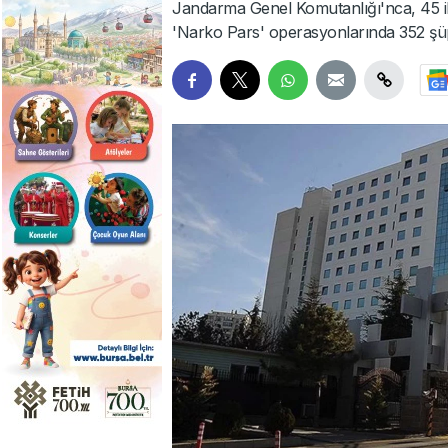
Jandarma Genel Komutanlığı'nca, 45 i
'Narko Pars' operasyonlarında 352 şüp