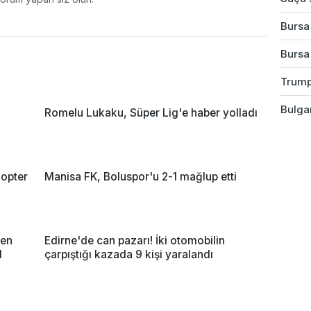
Bursa'
Bursa
Trump
Bulgar
a
Romelu Lukaku, Süper Lig'e haber yolladı
opter
Manisa FK, Boluspor'u 2-1 mağlup etti
nen
Edirne'de can pazarı! İki otomobilin
l
çarpıştığı kazada 9 kişi yaralandı