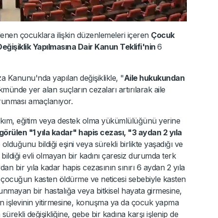
lenen çocuklara ilişkin düzenlemeleri içeren
Çocuk
ğişiklik Yapılmasına Dair Kanun Teklifi'nin
6
a Kanunu'nda yapılan değişiklikle, "
Aile hukukundan
kmünde yer alan suçların cezaları artırılarak aile
runması amaçlanıyor.
kım, eğitim veya destek olma yükümlülüğünü yerine
örülen "1 yıla kadar" hapis cezası, "3 aydan 2 yıla
 olduğunu bildiği eşini veya sürekli birlikte yaşadığı ve
ldiği evli olmayan bir kadını çaresiz durumda terk
n bir yıla kadar hapis cezasının sınırı 6 aydan 2 yıla
le çocuğun kasten öldürme ve neticesi sebebiyle kasten
lunmayan bir hastalığa veya bitkisel hayata girmesine,
in işlevinin yitirmesine, konuşma ya da çocuk yapma
rekli değişikliğine, gebe bir kadına karşı işlenip de