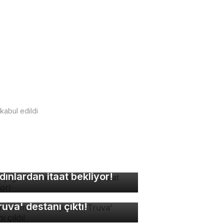
kabul edildi
kuşağı erkekleri
dınlardan itaat bekliyor!
sır mumyasının içinden
ruva' destanı çıktı!