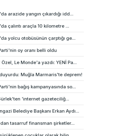
da arazide yangın çıkardığı idd...
da çalıntı araçla 10 kilometre ...
da yolcu otobüsünün çarptığı ge...
arti'nin oy oranı belli oldu
 Özel, Le Monde'a yazdı: YENİ Pa...
duyurdu: Muğla Marmaris'te deprem!
Parti'nin bağış kampanyasında so...
ürlek'ten 'internet gazeteciliğ...
gazi Belediye Başkanı Erkan Aydı...
an tasarruf finansman şirketler...
ürüklenen çocuklar olarak bilin...