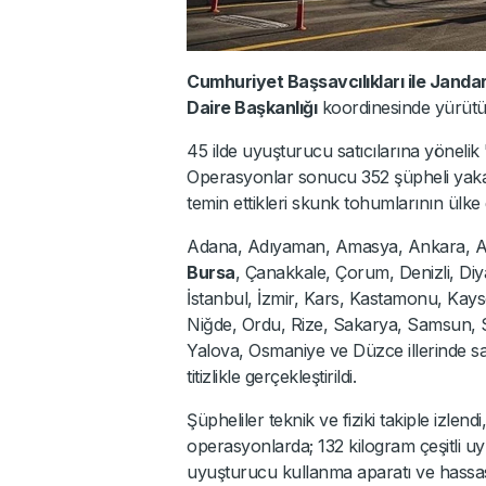
Cumhuriyet Başsavcılıkları ile Jand
Daire Başkanlığı
koordinesinde yürütü
45 ilde uyuşturucu satıcılarına yöneli
Operasyonlar sonucu 352 şüpheli yakala
temin ettikleri skunk tohumlarının ülke ge
Adana, Adıyaman, Amasya, Ankara, Anta
Bursa
, Çanakkale, Çorum, Denizli, Diy
İstanbul, İzmir, Kars, Kastamonu, Kays
Niğde, Ordu, Rize, Sakarya, Samsun, 
Yalova, Osmaniye ve Düzce illerinde saha
titizlikle gerçekleştirildi.
Şüpheliler teknik ve fiziki takiple izlendi
operasyonlarda; 132 kilogram çeşitli 
uyuşturucu kullanma aparatı ve hassas t