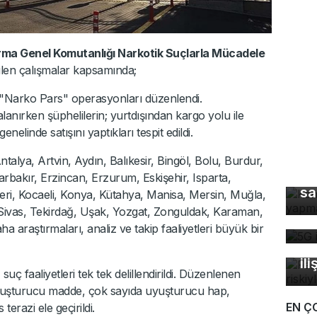
arma Genel Komutanlığı Narkotik Suçlarla Mücadele
len çalışmalar kapsamında;
k "Narko Pars" operasyonları düzenlendi.
nırken şüphelilerin; yurtdışından kargo yolu ile
nelinde satışını yaptıkları tespit edildi.
lya, Artvin, Aydın, Balıkesir, Bingöl, Bolu, Burdur,
Ke
arbakır, Erzincan, Erzurum, Eskişehir, Isparta,
sa
eri, Kocaeli, Konya, Kütahya, Manisa, Mersin, Muğla,
5G
Sivas, Tekirdağ, Uşak, Yozgat, Zonguldak, Karaman,
de
Fa
 araştırmaları, analiz ve takip faaliyetleri büyük bir
öl
ili
, suç faaliyetleri tek tek delillendirildi. Düzenlenen
uyuşturucu madde, çok sayıda uyuşturucu hap,
EN Ç
erazi ele geçirildi.