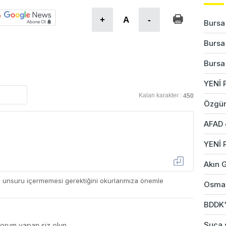
+
A
-
Bursa'
Bursa'
Bursa'
YENİ P
Kalan karakter :
450
Özgür
AFAD 
YENİ 
Akın G
ç unsuru içermemesi gerektiğini okurlarımıza önemle
Osman
BDDK'd
Suça s
yorum yapan siz olun.