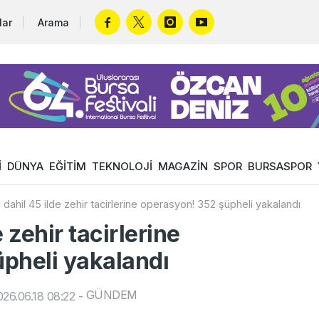
lar
Arama
İ
DÜNYA
EĞİTİM
TEKNOLOJİ
MAGAZİN
SPOR
BURSASPOR
 dahil 45 ilde zehir tacirlerine operasyon! 352 şüpheli yakalandı
 zehir tacirlerine
pheli yakalandı
GÜNDEM
26.06.18 08:22
-