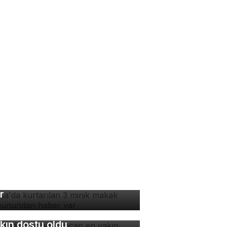
rsa'da kurtarılan 3 minik
kak maymunundan haber
r
manda bulduğu sincap en
kın dostu oldu