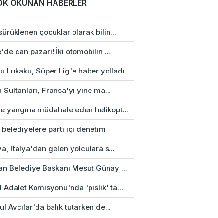
OK OKUNAN HABERLER
ürüklenen çocuklar olarak bilin...
'de can pazarı! İki otomobilin ...
u Lukaku, Süper Lig'e haber yolladı
n Sultanları, Fransa'yı yine ma...
e yangına müdahale eden helikopt...
 belediyelere parti içi denetim
a, İtalya'dan gelen yolculara s...
an Belediye Başkanı Mesut Günay ...
Adalet Komisyonu'nda 'pislik' ta...
ul Avcılar'da balık tutarken de...