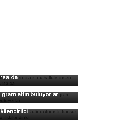
rkiye'nin en uzun
hallelerinden biri
rsa'da
bi diye başladılar, günde
 gram altın buluyorlar
zla acı biber tüketimi
ümcül kanser riskiyle
şkilendirildi