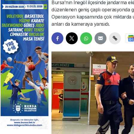
Bursa'nın İnegöl ilçesinde jandarma eki
düzenlenen geniş çaplı operasyonda göz
Operasyon kapsamında çok miktarda uy
anları da kameraya yansıdı.