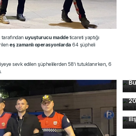
i tarafından
uyuşturucu madde
ticareti yaptığı
rilen
eş zamanlı operasyonlarda
64 şüpheli
yeye sevk edilen şüphelilerden 58'i tutuklanırken, 6
Tü
.
ma
Bu
Ho
20
Fa
öl
ili