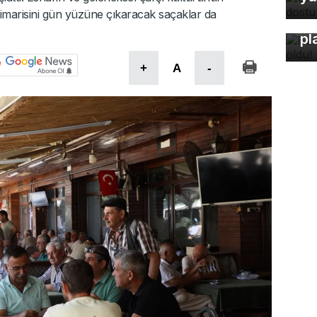
imarisini gün yüzüne çıkaracak saçaklar da
Bu
pl
+
A
-