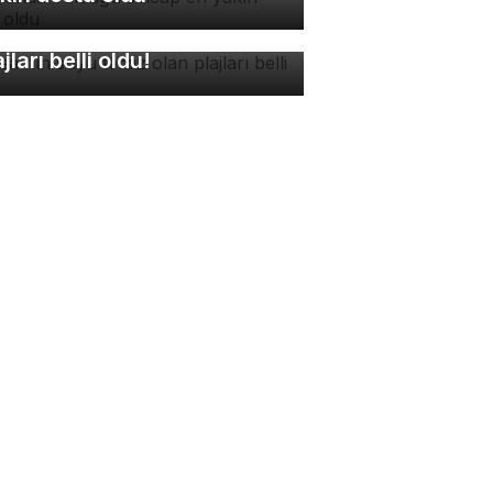
rsa'nın suyu temiz olan
ajları belli oldu!