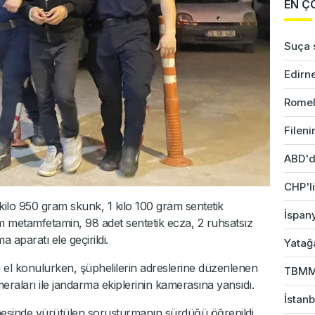
EN Ç
Suça s
Edirne
Romel
Fileni
ABD'd
CHP'li
ilo 950 gram skunk, 1 kilo 100 gram sentetik
İspany
 metamfetamin, 98 adet sentetik ecza, 2 ruhsatsız
aparatı ele geçirildi.
Yatağ
el konulurken, şüphelilerin adreslerine düzenlenen
TBMM 
meraları ile jandarma ekiplerinin kamerasına yansıdı.
İstanb
nesinde yürütülen soruşturmanın sürdüğü öğrenildi.