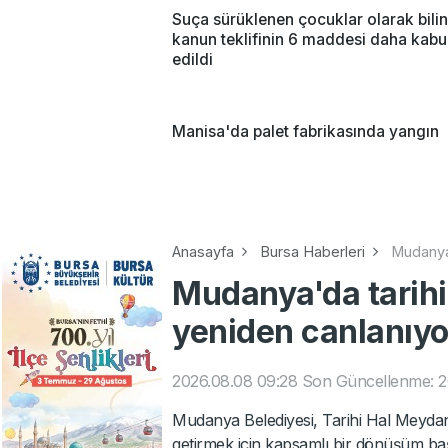
Suça sürüklenen çocuklar olarak bili
kanun teklifinin 6 maddesi daha kabu
edildi
Manisa'da palet fabrikasında yangın
Anasayfa
Bursa Haberleri
Mudanya
Mudanya'da tarih
yeniden canlanıyo
2026.08.08 09:28
Son Güncellenme: 2
Mudanya Belediyesi, Tarihi Hal Meydanı
getirmek için kapsamlı bir dönüşüm baş