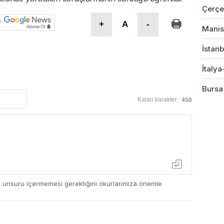
Çerçev
+
A
-
Manis
İstanb
İtalya
Bursa'
Kalan karakter :
450
ç unsuru içermemesi gerektiğini okurlarımıza önemle