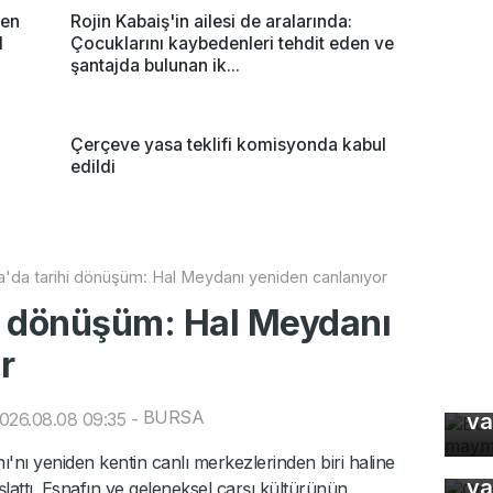
nen
Rojin Kabaiş'in ailesi de aralarında:
l
Çocuklarını kaybedenleri tehdit eden ve
şantajda bulunan ik...
Çerçeve yasa teklifi komisyonda kabul
edildi
'da tarihi dönüşüm: Hal Meydanı yeniden canlanıyor
i dönüşüm: Hal Meydanı
r
Bu
ma
BURSA
026.08.08 09:35
-
va
Or
'nı yeniden kentin canlı merkezlerinden biri haline
ya
lattı. Esnafın ve geleneksel çarşı kültürünün