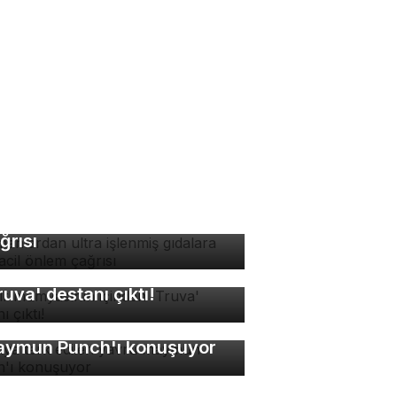
manlardan ultra işlenmiş
dalara karşı acil önlem
ğrısı
sır mumyasının içinden
ruva' destanı çıktı!
nya terk edilen yavru
ymun Punch'ı konuşuyor