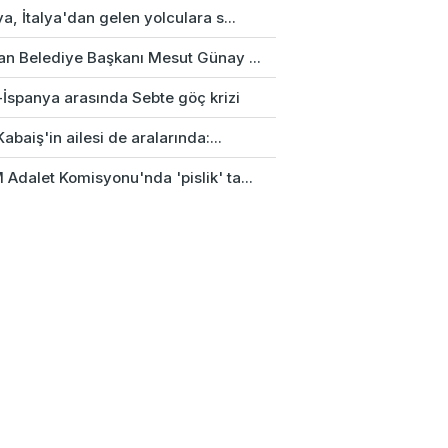
a, İtalya'dan gelen yolculara s...
an Belediye Başkanı Mesut Günay ...
-İspanya arasında Sebte göç krizi
Kabaiş'in ailesi de aralarında:...
Adalet Komisyonu'nda 'pislik' ta...