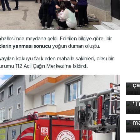
hallesi'nde meydana geldi. Edinilen bilgiye göre, bir
ezlerin yanması sonucu
yoğun duman oluştu.
yılan kokuyu fark eden mahalle sakinleri, olası bir
umu 112 Acil Çağrı Merkezi'ne bildirdi.
Uz
gı
ça
Mı
'T
Dü
ma