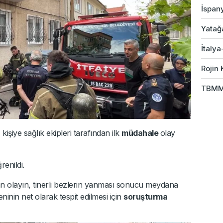
İspany
Yatağ
İtalya
Rojin 
TBMM 
işiye sağlık ekipleri tarafından ilk
müdahale
olay
enildi.
an olayın, tinerli bezlerin yanması sonucu meydana
eninin net olarak tespit edilmesi için
soruşturma