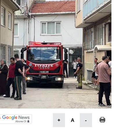
+
A
-