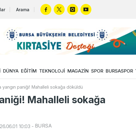
lar
Arama
İ
DÜNYA
EĞİTİM
TEKNOLOJİ
MAGAZİN
SPOR
BURSASPOR
 yangın paniği! Mahalleli sokağa döküldü
aniği! Mahalleli sokağa
BURSA
6.06.01 10:03
-