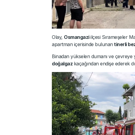
Olay,
Osmangazi
ilçesi Sırameşeler Ma
apartman içerisinde bulunan
tinerli b
Binadan yükselen dumanı ve çevreye ya
doğalgaz
kaçağından endişe ederek dur