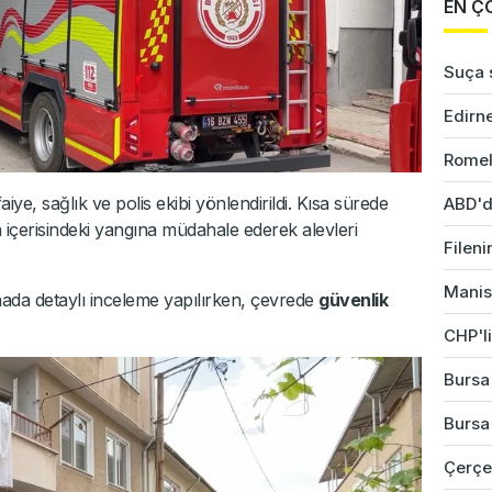
EN Ç
Suça s
Edirne
Romel
aiye, sağlık ve polis ekibi yönlendirildi. Kısa sürede
ABD'd
n içerisindeki yangına müdahale ederek alevleri
Fileni
Manis
ada detaylı inceleme yapılırken, çevrede
güvenlik
CHP'li
Bursa'
Bursa'
Çerçev