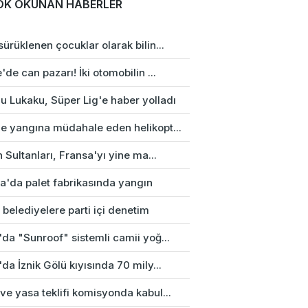
OK OKUNAN HABERLER
ürüklenen çocuklar olarak bilin...
'de can pazarı! İki otomobilin ...
u Lukaku, Süper Lig'e haber yolladı
e yangına müdahale eden helikopt...
n Sultanları, Fransa'yı yine ma...
a'da palet fabrikasında yangın
 belediyelere parti içi denetim
da "Sunroof" sistemli camii yoğ...
da İznik Gölü kıyısında 70 mily...
e yasa teklifi komisyonda kabul...