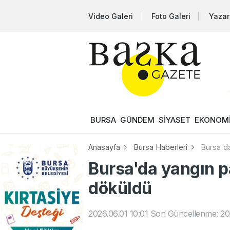
Video Galeri
Foto Galeri
Yazar
BURSA
GÜNDEM
SİYASET
EKONOM
Anasayfa
Bursa Haberleri
Bursa'da
Bursa'da yangın p
döküldü
2026.06.01 10:01
Son Güncellenme: 202