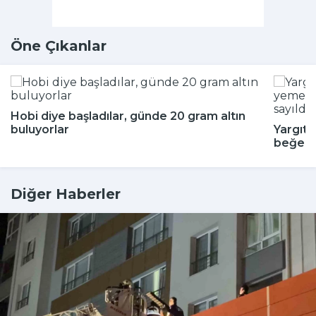
Öne Çıkanlar
Hobi diye başladılar, günde 20 gram altın
buluyorlar
Yargıta
beğenm
Diğer Haberler