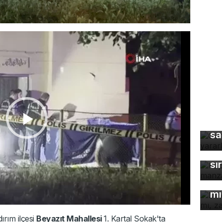
Gü
sa
Ka
ma
sı
De
çö
mı
ırım ilçesi
Beyazıt Mahallesi
1. Kartal Sokak'ta