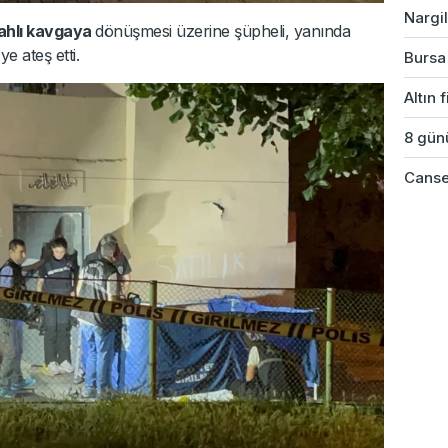
Nargil
lahlı kavgaya
dönüşmesi üzerine şüpheli, yanında
e ateş etti.
Bursa'
Altın 
8 günü
Cansev