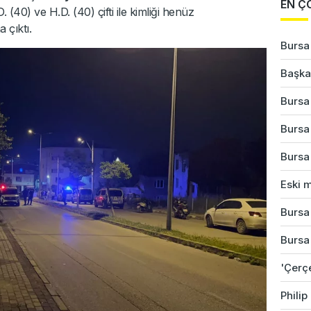
EN Ç
. (40) ve H.D. (40) çifti ile kimliği henüz
 çıktı.
Bursa
Başkan
Bursa'
Bursa
Bursa'
Eski m
Bursa'
Bursa
'Çerç
Phili