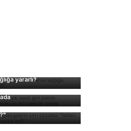
nde kaç fincan kahve
ğlığa yararlı?
padokya, eşsiz gün batımı
nzarasıyla dünyada ilk
rada
v çekirgelerin sırrı
züldü: "İstilacı mı, zararsız
?"