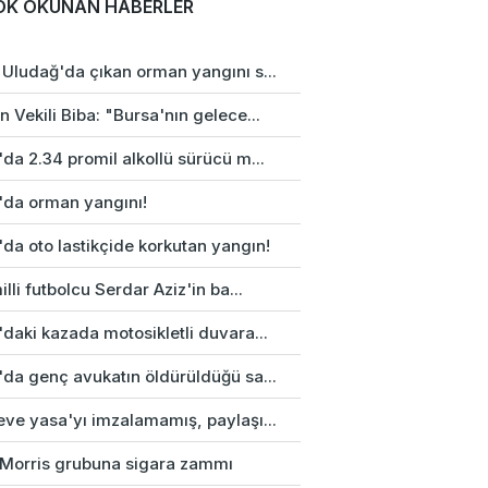
OK OKUNAN HABERLER
 Uludağ'da çıkan orman yangını s...
 Vekili Biba: "Bursa'nın gelece...
da 2.34 promil alkollü sürücü m...
'da orman yangını!
da oto lastikçide korkutan yangın!
illi futbolcu Serdar Aziz'in ba...
daki kazada motosikletli duvara...
'da genç avukatın öldürüldüğü sa...
eve yasa'yı imzalamamış, paylaşı...
p Morris grubuna sigara zammı