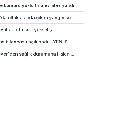
e kömürü yüklü tır alev alev yandı
da otluk alanda çıkan yangın sö...
fiyatlarında sert yükseliş
n bilançosu açıklandı... YENİ P...
er'den sağlık durumuna ilişkin ...