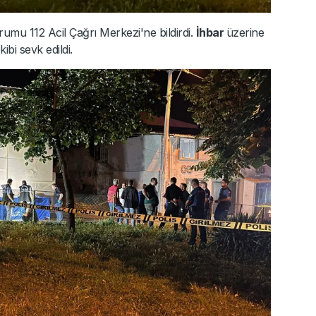
urumu 112 Acil Çağrı Merkezi'ne bildirdi.
İhbar
üzerine
ibi sevk edildi.