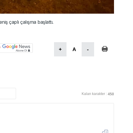
niş çaplı çalışma başlattı.
+
A
-
Kalan karakter :
450