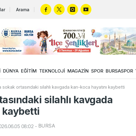
lar
Arama
İ
DÜNYA
EĞİTİM
TEKNOLOJİ
MAGAZİN
SPOR
BURSASPOR
 sokak ortasındaki silahlı kavgada karı-koca hayatını kaybetti
tasındaki silahlı kavgada
 kaybetti
BURSA
26.06.05 08:02
-