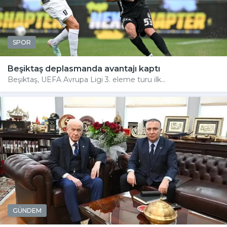
SPOR
Beşiktaş deplasmanda avantajı kaptı
Beşiktaş, UEFA Avrupa Ligi 3. eleme turu ilk...
GÜNDEM