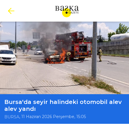
Bursa'da seyir halindeki otomobil alev
alev yandı
, 11 Haziran 2026 Perşembe, 15:05
BURSA