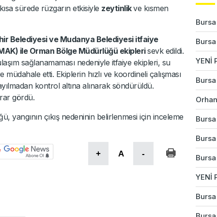
ısa sürede rüzgarın etkisiyle
zeytinlik
ve kısmen
Bursa'
r Belediyesi ve Mudanya Belediyesi itfaiye
Bursa'
MAK) ile Orman Bölge Müdürlüğü ekipleri
sevk edildi.
YENİ P
aşım sağlanamaması nedeniyle itfaiye ekipleri, su
e müdahale etti. Ekiplerin hızlı ve koordineli çalışması
Bursa'
yılmadan kontrol altına alınarak söndürüldü.
rar gördü.
Orhan
, yangının çıkış nedeninin belirlenmesi için inceleme
Bursa'
Bursa'
+
A
-
Bursa
YENİ P
Bursa'
Bursa