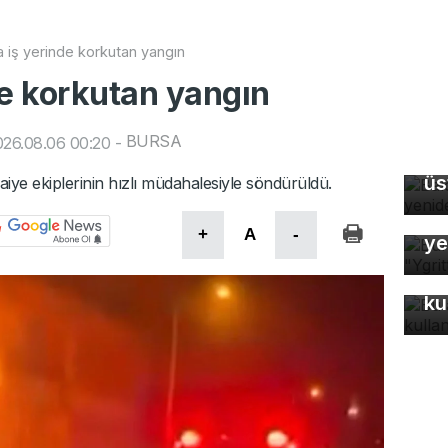
 iş yerinde korkutan yangın
de korkutan yangın
BURSA
26.08.06 00:20
-
Ba
üs
faiye ekiplerinin hızlı müdahalesiyle söndürüldü.
Bu
+
A
-
ye
Bu
ku