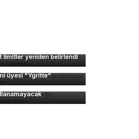
lon balığı desteklerinde
t limitler yeniden belirlendi
rsa Hayvanat Bahçesi'nin
ni üyesi "Ygritte"
 ayarları yapmayan 5G
llanamayacak