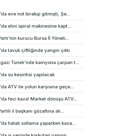
da eve not bırakıp gitmişti, Şe...
da elini spiral makinesine kapt...
arti'nin kurucu Bursa İl Yöneti...
da tavuk çiftliğinde yangın çıktı
gazi Tüneli'nde kamyona çarpan t...
da su kesintisi yapılacak
da ATV ile yolun karşısına geçe...
'da feci kaza! Market dönüşü ATV...
artili il başkanı gözaltına alı...
da hatalı sollama yaparken kaza...
'da iş yerinde korkutan yangın