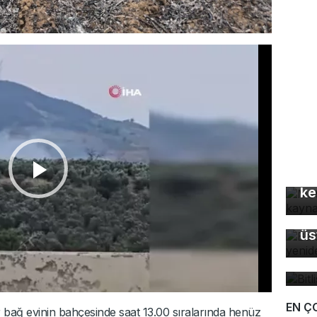
Mo
gü
ke
Ba
üs
Bi
bü
EN Ç
r bağ evinin bahçesinde saat 13.00 sıralarında henüz