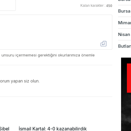
Kalan karakter :
450
Bursa'
Mimarl
Nisan 
Butlan
ç unsuru içermemesi gerektiğini okurlarımıza önemle
yorum yapan siz olun.
Sibel
İsmail Kartal: 4-0 kazanabilirdik