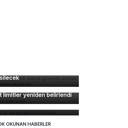
tokuryelerin sosyal
venlik primleri kaynaktan
silecek
lon balığı desteklerinde
t limitler yeniden belirlendi
tlis'te kış geceleri
yülüyor
OK OKUNAN HABERLER