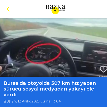
Bursa'da otoyolda 307 km hız yapan
sürücü sosyal medyadan yakayı ele
verdi
, 12 Aralık 2025 Cuma, 13:04
BURSA