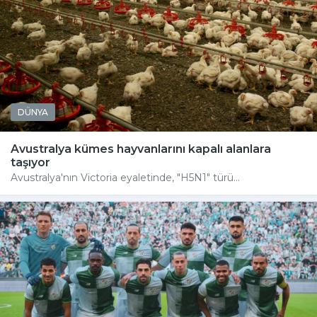
DÜNYA
Avustralya kümes hayvanlarını kapalı alanlara
taşıyor
Avustralya'nın Victoria eyaletinde, "H5N1" türü...