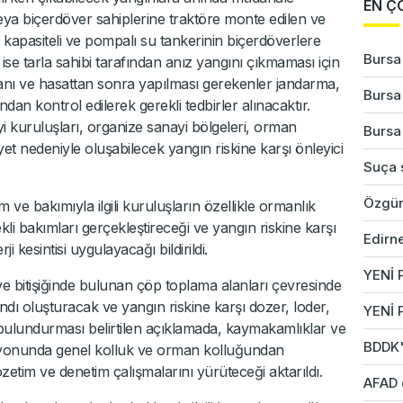
EN Ç
eya biçerdöver sahiplerine traktöre monte edilen ve
 kapasiteli ve pompalı su tankerinin biçerdöverlere
Bursa'
a ise tarla sahibi tarafından anız yangını çıkmaması için
amanı ve hasattan sonra yapılması gerekenler jandarma,
Bursa'
dan kontrol edilerek gerekli tedbirler alınacaktır.
yi kuruluşları, organize sanayi bölgeleri, orman
Bursa'
iyet nedeniyle oluşabilecek yangın riskine karşı önleyici
Suça s
Özgür
m ve bakımıyla ilgili kuruluşların özellikle ormanlık
kli bakımları gerçekleştireceği ve yangın riskine karşı
Edirne
i kesintisi uygulayacağı bildirildi.
YENİ P
ve bitişiğinde bulunan çöp toplama alanları çevresinde
dı oluşturacak ve yangın riskine karşı dozer, loder,
YENİ 
r bulundurması belirtilen açıklamada, kaymakamlıklar ve
BDDK'd
syonunda genel kolluk ve orman kolluğundan
zetim ve denetim çalışmalarını yürüteceği aktarıldı.
AFAD 