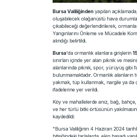
Bursa Valiliğinden
yapılan açıklamada, 
oluşabilecek olağanüstü hava durumla
çıkabileceği değerlendirilerek, orman
Yangınlarını Önleme ve Mücadele Komis
alındığı belirtildi.
Bursa
'da ormanlık alanlara girişlerin
1
sınırları içinde yer alan piknik ve mesire
alanlarında piknik, spor, yürüyüş gibi fa
bulunmamaktadır. Ormanlık alanların 
yakmak, tüp kullanmak, nargile ya da ç
ifadelerine yer verildi.
Köy ve mahallelerde anız, bağ, bahçe, ze
ve her türlü bitki örtüsünün yakılması
kaydedildi:
"Bursa Valiliğinin 4 Haziran 2024 tarihl
bitişiğindeki tarlalarda, ekin hasadı y