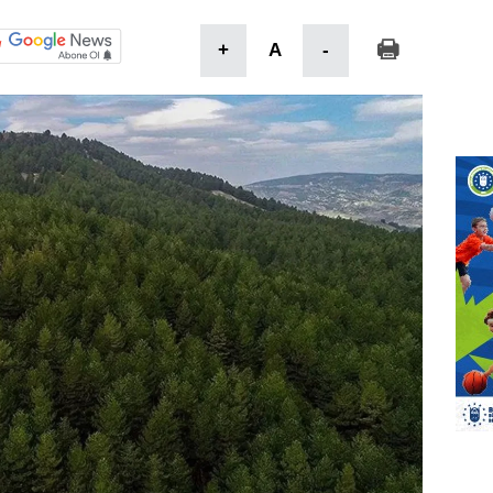
+
A
-