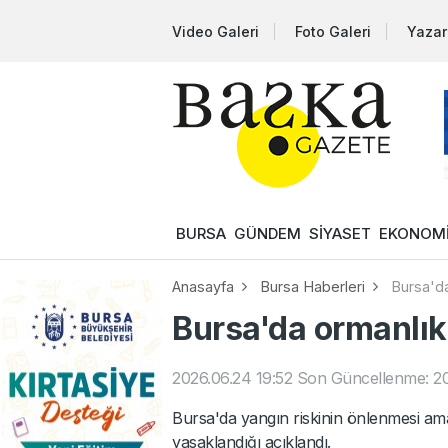
Video Galeri
Foto Galeri
Yazar
BURSA
GÜNDEM
SİYASET
EKONOM
Anasayfa
Bursa Haberleri
Bursa'da
Bursa'da ormanlık 
2026.06.24 19:52
Son Güncellenme: 20
Bursa'da yangın riskinin önlenmesi amac
yasaklandığı açıklandı.