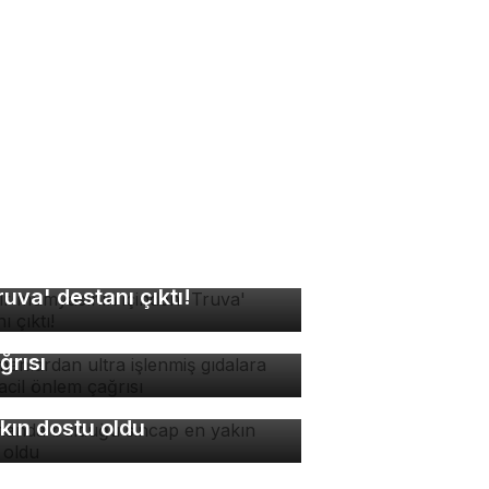
sır mumyasının içinden
ruva' destanı çıktı!
manlardan ultra işlenmiş
dalara karşı acil önlem
ğrısı
manda bulduğu sincap en
kın dostu oldu