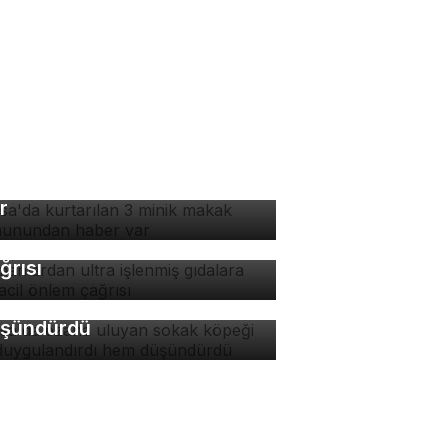
rsa'da kurtarılan 3 minik
kak maymunundan haber
r
manlardan ultra işlenmiş
dalara karşı acil önlem
rsa'da ezana uluyan
ğrısı
kak köpeği hem
ygulandırdı hem
şündürdü