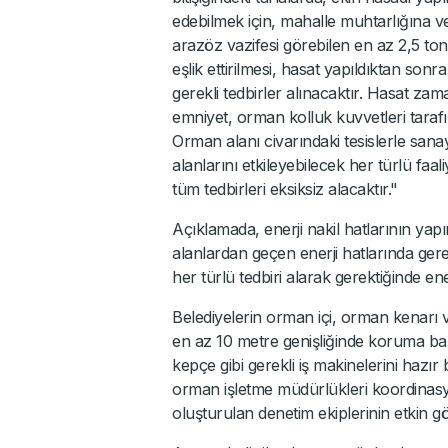
edebilmek için, mahalle muhtarlığına v
arazöz vazifesi görebilen en az 2,5 ton
eşlik ettirilmesi, hasat yapıldıktan sonr
gerekli tedbirler alınacaktır. Hasat z
emniyet, orman kolluk kuvvetleri tarafın
Orman alanı civarındaki tesislerle sana
alanlarını etkileyebilecek her türlü faal
tüm tedbirleri eksiksiz alacaktır."
Açıklamada, enerji nakil hatlarının yapı
alanlardan geçen enerji hatlarında gere
her türlü tedbiri alarak gerektiğinde enerj
Belediyelerin orman içi, orman kenarı 
en az 10 metre genişliğinde koruma ban
kepçe gibi gerekli iş makinelerini hazı
orman işletme müdürlükleri koordina
oluşturulan denetim ekiplerinin etkin gö