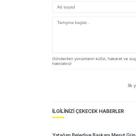
Gönderilen yorumların küfür, hakaret ve su
hatırlatırız!
İlk 
İLGİLİNİZİ ÇEKECEK HABERLER
Yatağan Belediye Başkanı Mesut Gün