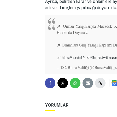
Ayrıca, belirtilen karar ve önlemlere ay
adli ve idari işlem yapılacağı duyuruldu.
📌 Orman Yangınlarıyla Mücadele K
Hakkında Duyuru ⤵️
📌 Ormanlara Giriş Yasağı Kapsamı Dışı
🔗
https://t.co/iaLYssbPJe
pic.twitter.
-- T.C. Bursa Valiliği (@BursaValiligi)
YORUMLAR