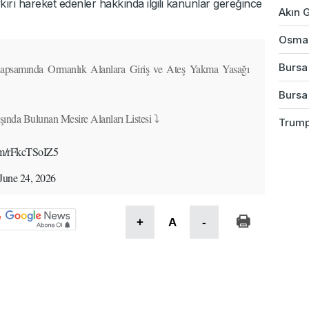
kırı hareket edenler hakkında ilgili kanunlar gereğince
Akın G
Osman
Bursa
apsamında Ormanlık Alanlara Giriş ve Ateş Yakma Yasağı
Bursa'
nda Bulunan Mesire Alanları Listesi ⤵️
Trump
com/rFkcTSoIZ5
June 24, 2026
+
A
-