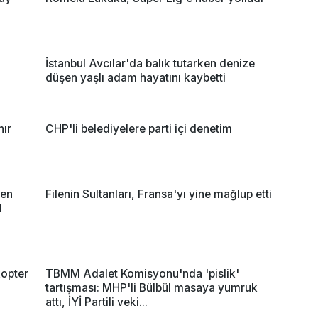
İstanbul Avcılar'da balık tutarken denize
düşen yaşlı adam hayatını kaybetti
nır
CHP'li belediyelere parti içi denetim
nen
Filenin Sultanları, Fransa'yı yine mağlup etti
l
opter
TBMM Adalet Komisyonu'nda 'pislik'
tartışması: MHP'li Bülbül masaya yumruk
attı, İYİ Partili veki...