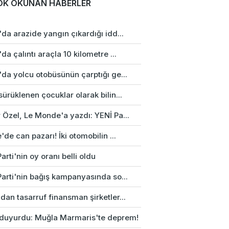
OK OKUNAN HABERLER
da arazide yangın çıkardığı idd...
da çalıntı araçla 10 kilometre ...
da yolcu otobüsünün çarptığı ge...
ürüklenen çocuklar olarak bilin...
 Özel, Le Monde'a yazdı: YENİ Pa...
'de can pazarı! İki otomobilin ...
arti'nin oy oranı belli oldu
Parti'nin bağış kampanyasında so...
an tasarruf finansman şirketler...
duyurdu: Muğla Marmaris'te deprem!