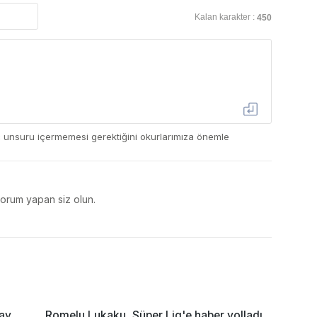
Kalan karakter :
450
ç unsuru içermemesi gerektiğini okurlarımıza önemle
yorum yapan siz olun.
ay
Romelu Lukaku, Süper Lig'e haber yolladı