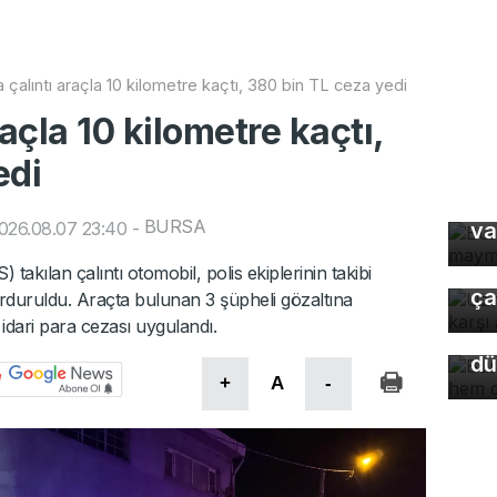
 çalıntı araçla 10 kilometre kaçtı, 380 bin TL ceza yedi
açla 10 kilometre kaçtı,
edi
Bu
ma
BURSA
026.08.07 23:40
-
va
Uz
gı
akılan çalıntı otomobil, polis ekiplerinin takibi
Bu
ça
rduruldu. Araçta bulunan 3 şüpheli gözaltına
so
idari para cezası uygulandı.
du
dü
+
A
-