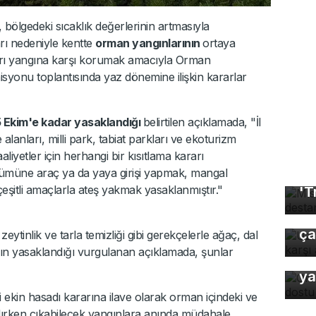
bölgedeki sıcaklık değerlerinin artmasıyla
rı nedeniyle kentte
orman yangınlarının
ortaya
ları yangına karşı korumak amacıyla Orman
yonu toplantısında yaz dönemine ilişkin kararlar
5 Ekim'e kadar yasaklandığı
belirtilen açıklamada, "İl
 alanları, milli park, tabiat parkları ve ekoturizm
aliyetler için herhangi bir kısıtlama kararı
tümüne araç ya da yaya girişi yapmak, mangal
Mı
eşitli amaçlarla ateş yakmak yasaklanmıştır."
'T
Uz
gı
ça
ytinlik ve tarla temizliği gibi gerekçelerle ağaç, dal
nın yasaklandığı vurgulanan açıklamada, şunlar
Or
ya
i ekin hasadı kararına ilave olarak orman içindeki ve
apılırken çıkabilecek yangınlara anında müdahale