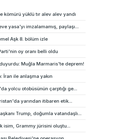
e kömürü yüklü tır alev alev yandı
eve yasa'yı imzalamamış, paylaşı...
mel Aşk 8. bölüm izle
arti'nin oy oranı belli oldu
duyurdu: Muğla Marmaris'te deprem!
: İran ile anlaşma yakın
da yolcu otobüsünün çarptığı ge...
istan'da yarından itibaren etik...
aşkanı Trump, doğumla vatandaşlı...
rk isim, Grammy jürisini oluştu...
ası Belediyesi'ne operasyon