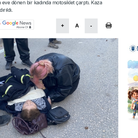
eve dönen bir kadında motosiklet çarptı. Kaza
rıldı.
+
A
-