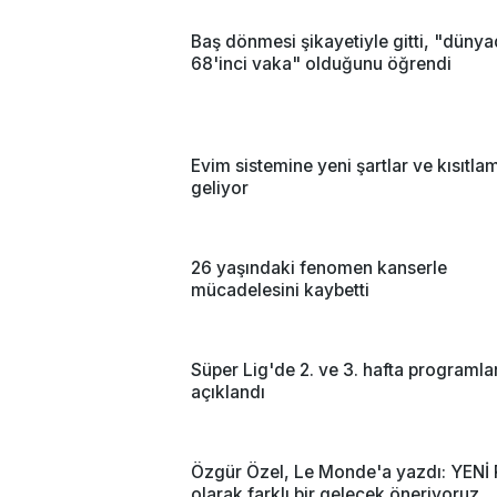
Baş dönmesi şikayetiyle gitti, "düny
68'inci vaka" olduğunu öğrendi
Evim sistemine yeni şartlar ve kısıtla
geliyor
26 yaşındaki fenomen kanserle
mücadelesini kaybetti
Süper Lig'de 2. ve 3. hafta programlar
açıklandı
Özgür Özel, Le Monde'a yazdı: YENİ 
olarak farklı bir gelecek öneriyoruz