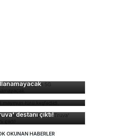
 ayarları yapmayan 5G
llanamayacak
ni maymun türü keşfedildi
sır mumyasının içinden
ruva' destanı çıktı!
OK OKUNAN HABERLER