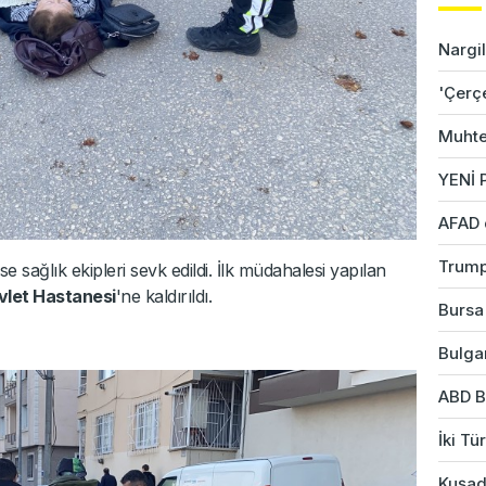
Nargil
'Çerç
Muhte
YENİ P
AFAD 
Trump
 sağlık ekipleri sevk edildi. İlk müdahalesi yapılan
let Hastanesi
'ne kaldırıldı.
Bursa'
Bulgar
ABD B
İki Tü
Kuşad