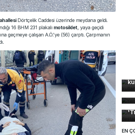
ahallesi
Dörtçelik Caddesi üzerinde meydana geldi.
landığı 16 BHM 231 plakalı
motosiklet
, yaya geçidi
na geçmeye çalışan A.Ö.'ye (56) çarptı. Çarpmanın
ı.
Bu
ku
Ye
Mı
'T
EN Ç