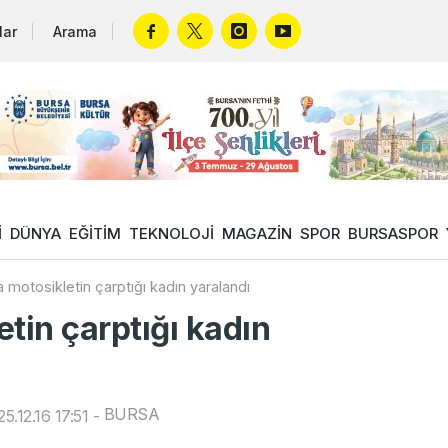
lar
Arama
İ
DÜNYA
EĞİTİM
TEKNOLOJİ
MAGAZİN
SPOR
BURSASPOR
 motosikletin çarptığı kadın yaralandı
tin çarptığı kadın
BURSA
.12.16 17:51
-