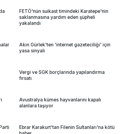
ada
FETÖ'nün suikast timindeki Karatepe'nin
saklanmasına yardım eden şüpheli
yakalandı
malar
Akın Gürlek'ten 'internet gazeteciliği' için
yasa sinyali
Vergi ve SGK borçlarında yapılandırma
fırsatı
ı
Avustralya kümes hayvanlarını kapalı
alanlara taşıyor
Parti
Ebrar Karakurt'tan Filenin Sultanları'na kötü
haber