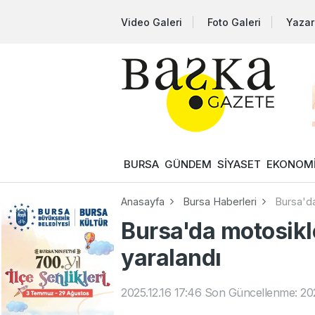
Video Galeri
Foto Galeri
Yazar
BURSA
GÜNDEM
SİYASET
EKONOM
Anasayfa
Bursa Haberleri
Bursa'da
Bursa'da motosikle
yaralandı
2025.12.16 17:46
Son Güncellenme: 2025