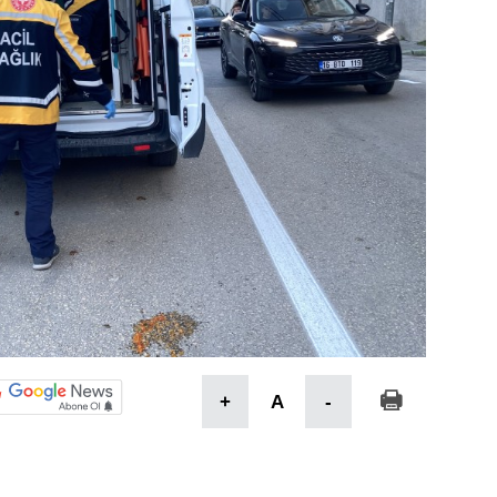
+
A
-