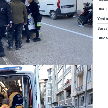
Utku 
Yeni a
Bursa'
Uludağ