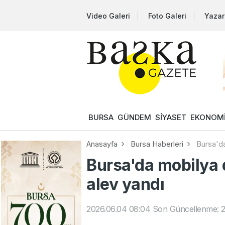
Video Galeri
Foto Galeri
Yazar
BURSA
GÜNDEM
SİYASET
EKONOM
Anasayfa
Bursa Haberleri
Bursa'da
Bursa'da mobilya 
alev yandı
2026.06.04 08:04
Son Güncellenme: 2