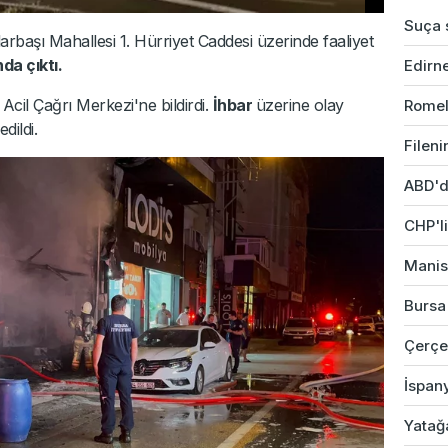
Suça s
larbaşı Mahallesi 1. Hürriyet Caddesi üzerinde faaliyet
da çıktı.
Edirne
cil Çağrı Merkezi'ne bildirdi.
İhbar
üzerine olay
Romel
dildi.
Fileni
ABD'd
CHP'li
Manis
Bursa'
Çerçev
İspany
Yatağ