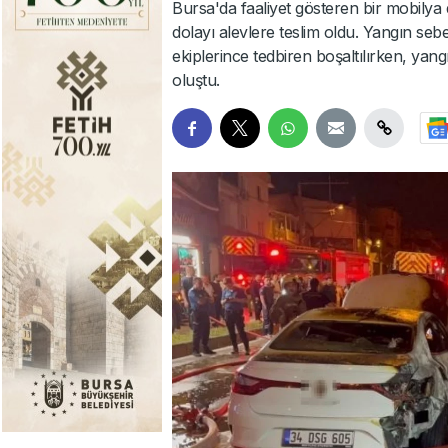
Bursa'da faaliyet gösteren bir mobily
dolayı alevlere teslim oldu. Yangın se
ekiplerince tedbiren boşaltılırken, ya
oluştu.