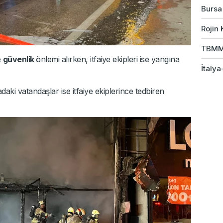
Bursa'
Rojin 
TBMM 
e
güvenlik
önlemi alırken, itfaiye ekipleri ise yangına
İtalya
ki vatandaşlar ise itfaiye ekiplerince tedbiren