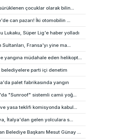
ürüklenen çocuklar olarak bilin...
'de can pazarı! İki otomobilin ...
u Lukaku, Süper Lig'e haber yolladı
n Sultanları, Fransa'yı yine ma...
e yangına müdahale eden helikopt...
 belediyelere parti içi denetim
a'da palet fabrikasında yangın
da "Sunroof" sistemli camii yoğ...
e yasa teklifi komisyonda kabul...
a, İtalya'dan gelen yolculara s...
an Belediye Başkanı Mesut Günay ...