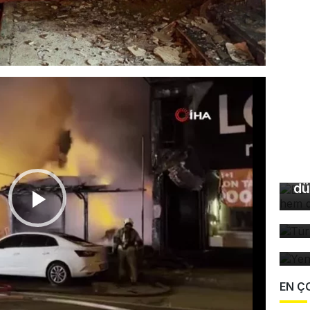
Bu
so
du
dü
Tü
ta
Ye
EN Ç