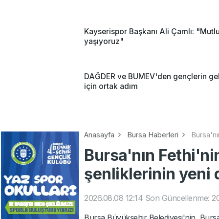
Kayserispor Başkanı Ali Çamlı: "Mutl
yaşıyoruz"
DAĞDER ve BUMEV'den gençlerin ge
için ortak adım
Anasayfa
Bursa Haberleri
Bursa'nı
Bursa'nın Fethi'nin
şenliklerinin yeni
2026.08.08 12:14
Son Güncellenme: 20
Bursa Büyükşehir Belediyesi'nin, Bursa