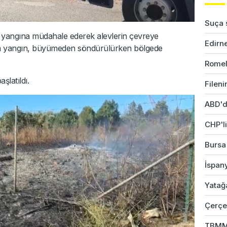
Suça s
r, yangına müdahale ederek alevlerin çevreye
Edirne
ınan yangın, büyümeden söndürülürken bölgede
Romel
şlatıldı.
Fileni
ABD'd
CHP'li
Bursa'
İspany
Yatağ
Çerçev
TBMM 