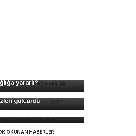
nde kaç fincan kahve
ğlığa yararlı?
di ve köpeğin dostluğu
zleri güldürdü
ni maymun türü keşfedildi
OK OKUNAN HABERLER