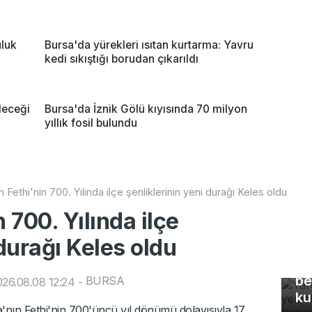
uluk
Bursa'da yürekleri ısıtan kurtarma: Yavru
kedi sıkıştığı borudan çıkarıldı
leceği
Bursa'da İznik Gölü kıyısında 70 milyon
yıllık fosil bulundu
n Fethi'nin 700. Yılında ilçe şenliklerinin yeni durağı Keles oldu
 700. Yılında ilçe
 durağı Keles oldu
Ya
Eş
be
BURSA
26.08.08 12:24
-
ku
'nın Fethi'nin 700'üncü yıl dönümü dolayısıyla 17