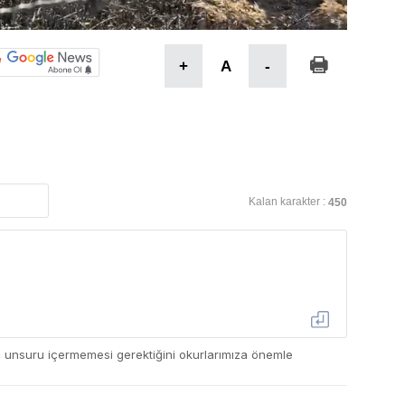
+
A
-
Kalan karakter :
450
ç unsuru içermemesi gerektiğini okurlarımıza önemle