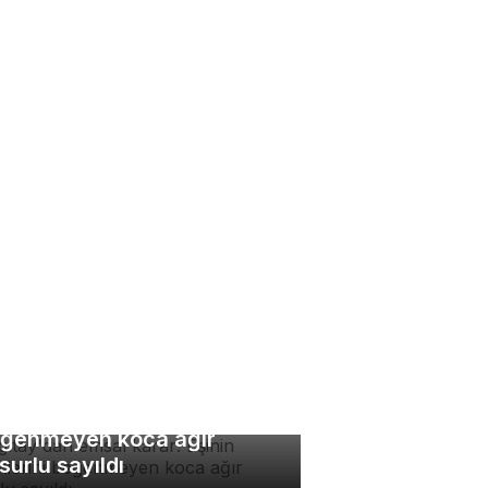
rgıtay'dan emsal karar:
inin yemeklerini
ğenmeyen koca ağır
surlu sayıldı