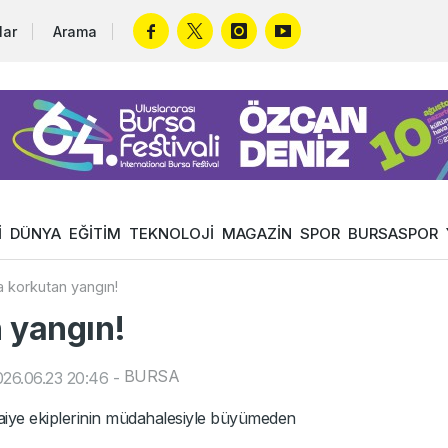
lar
Arama
İ
DÜNYA
EĞİTİM
TEKNOLOJİ
MAGAZİN
SPOR
BURSASPOR
 korkutan yangın!
 yangın!
BURSA
26.06.23 20:46
-
faiye ekiplerinin müdahalesiyle büyümeden