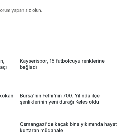
yorum yapan siz olun.
an,
Kayserispor, 15 futbolcuyu renklerine
maçı
bağladı
 kokan
Bursa'nın Fethi'nin 700. Yılında ilçe
şenliklerinin yeni durağı Keles oldu
Osmangazi'de kaçak bina yıkımında hayat
kurtaran müdahale