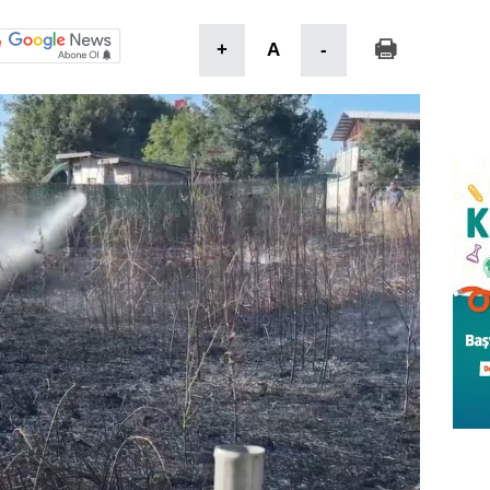
+
A
-