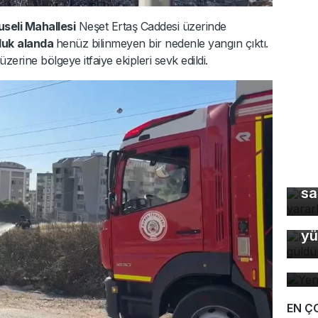
seli Mahallesi
Neşet Ertaş Caddesi üzerinde
luk
alanda
henüz bilinmeyen bir nedenle yangın çıktı.
zerine bölgeye itfaiye ekipleri sevk edildi.
Gü
sa
Ke
yü
Ye
EN Ç