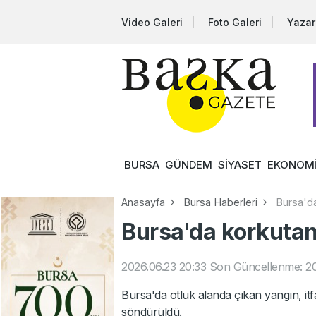
Video Galeri
Foto Galeri
Yazar
BURSA
GÜNDEM
SİYASET
EKONOM
Anasayfa
Bursa Haberleri
Bursa'da
Bursa'da korkutan
2026.06.23 20:33
Son Güncellenme: 20
Bursa'da otluk alanda çıkan yangın, it
söndürüldü.