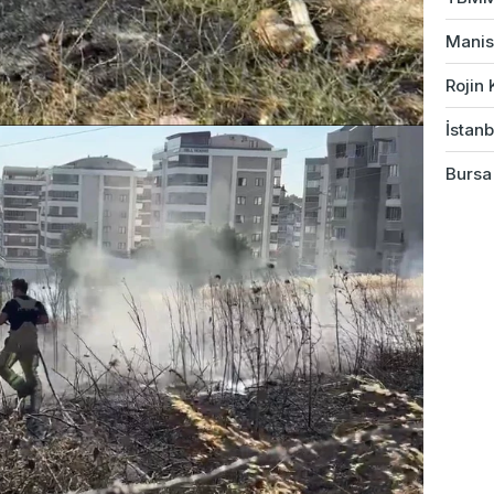
Manis
Rojin 
İstanb
Bursa'