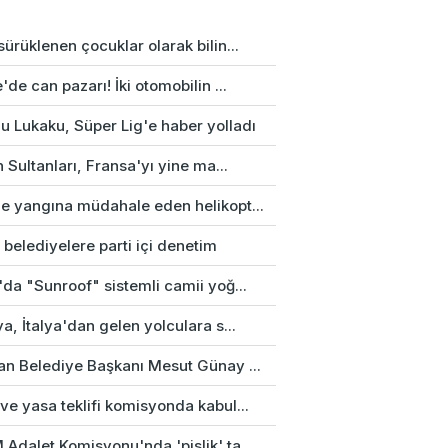
ürüklenen çocuklar olarak bilin...
'de can pazarı! İki otomobilin ...
u Lukaku, Süper Lig'e haber yolladı
n Sultanları, Fransa'yı yine ma...
e yangına müdahale eden helikopt...
 belediyelere parti içi denetim
da "Sunroof" sistemli camii yoğ...
a, İtalya'dan gelen yolculara s...
an Belediye Başkanı Mesut Günay ...
e yasa teklifi komisyonda kabul...
Adalet Komisyonu'nda 'pislik' ta...