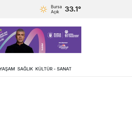
Bursa
33.1°
Açık
YAŞAM
SAĞLIK
KÜLTÜR - SANAT