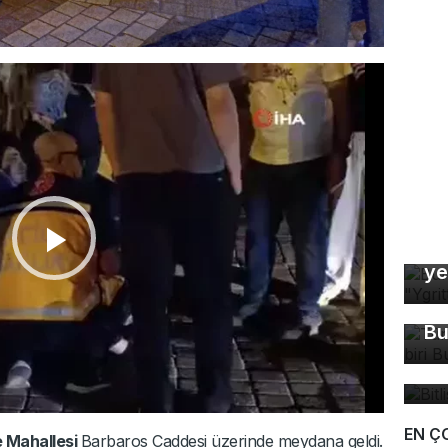
Bu
ye
Tü
ma
Bu
Bi
bü
EN Ç
 Mahallesi
Barbaros Caddesi üzerinde meydana geldi.