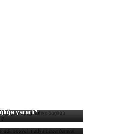
nde kaç fincan kahve
ğlığa yararlı?
soruda sosyal medya
zenlemesi
nya terk edilen yavru