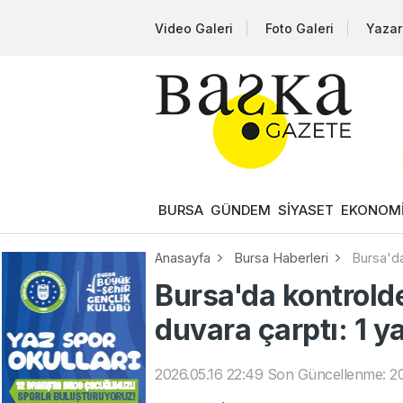
Video Galeri
Foto Galeri
Yazar
BURSA
GÜNDEM
SİYASET
EKONOM
Anasayfa
Bursa Haberleri
Bursa'da
Bursa'da kontrold
duvara çarptı: 1 ya
2026.05.16 22:49
Son Güncellenme: 20