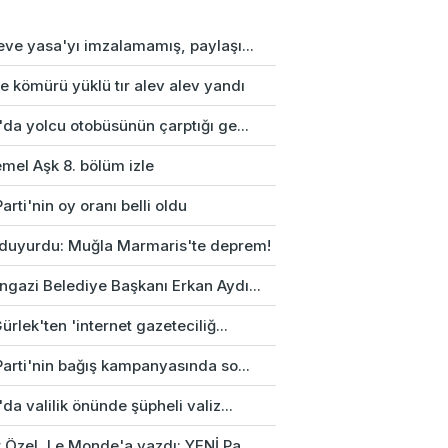
eve yasa'yı imzalamamış, paylaşı...
e kömürü yüklü tır alev alev yandı
da yolcu otobüsünün çarptığı ge...
mel Aşk 8. bölüm izle
arti'nin oy oranı belli oldu
duyurdu: Muğla Marmaris'te deprem!
gazi Belediye Başkanı Erkan Aydı...
ürlek'ten 'internet gazeteciliğ...
Parti'nin bağış kampanyasında so...
da valilik önünde şüpheli valiz...
 Özel, Le Monde'a yazdı: YENİ Pa...