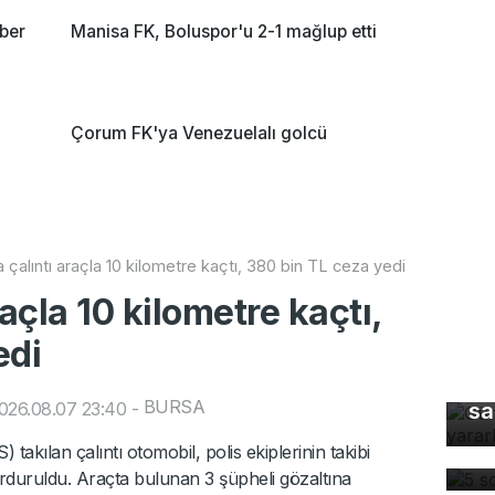
ber
Manisa FK, Boluspor'u 2-1 mağlup etti
a
Çorum FK'ya Venezuelalı golcü
 çalıntı araçla 10 kilometre kaçtı, 380 bin TL ceza yedi
açla 10 kilometre kaçtı,
edi
Gü
BURSA
026.08.07 23:40
-
sa
5 
akılan çalıntı otomobil, polis ekiplerinin takibi
dü
rduruldu. Araçta bulunan 3 şüpheli gözaltına
Dü