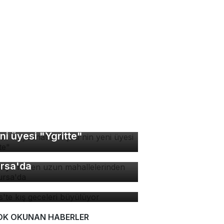
rsa Hayvanat Bahçesi'nin
ni üyesi "Ygritte"
rkiye'nin en uzun
hallelerinden biri
rsa'da
tlis'te kış geceleri
yülüyor
OK OKUNAN HABERLER