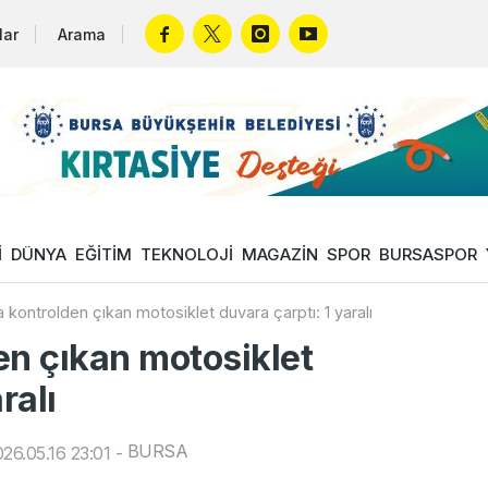
lar
Arama
İ
DÜNYA
EĞİTİM
TEKNOLOJİ
MAGAZİN
SPOR
BURSASPOR
 kontrolden çıkan motosiklet duvara çarptı: 1 yaralı
en çıkan motosiklet
ralı
BURSA
26.05.16 23:01
-