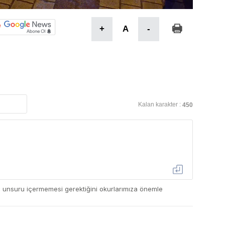
+
A
-
Kalan karakter :
450
ç unsuru içermemesi gerektiğini okurlarımıza önemle