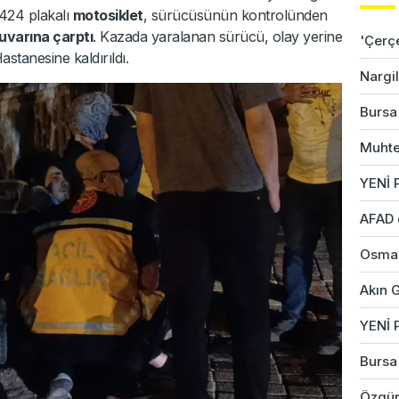
 424 plakalı
motosiklet
, sürücüsünün kontrolünden
uvarına çarptı
. Kazada yaralanan sürücü, olay yerine
'Çerç
stanesine kaldırıldı.
Nargil
Bursa'
Muhte
YENİ P
AFAD 
Osman
Akın G
YENİ 
Bursa'
Özgür