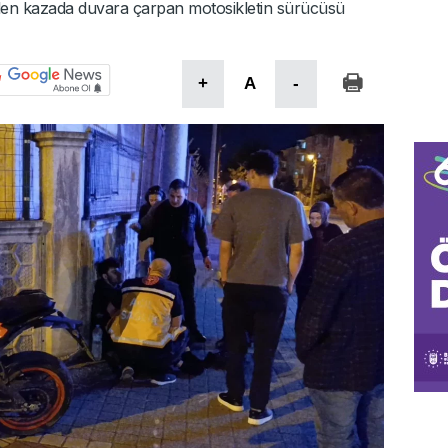
elen kazada duvara çarpan motosikletin sürücüsü
+
A
-