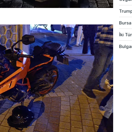
Trump
Bursa
İki Tü
Bulgar