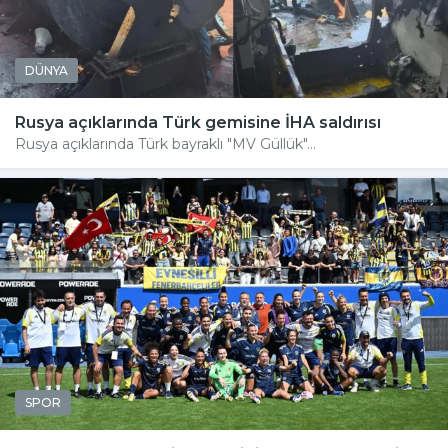
DÜNYA
Rusya açıklarında Türk gemisine İHA saldırısı
Rusya açıklarında Türk bayraklı "MV Güllük"...
SPOR