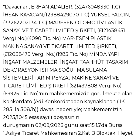
"Davacılar , ERHAN ADALIER, (32476048330 T.C)
İHSAN KAYACAN,(12988429070 T.C) YÜKSEL YALÇIN,
(33262202134 T.C) MARESEN OTOMOTİV LASTİK
SANAYİ VE TİCARET LİMİTED ŞİRKETİ, (6121438451
Vergi No.)(4090 Tic. No) MAR-ESEN PLASTİK,
MAKİNA SANAYİ VE TİCARET LİMİTED ŞİRKETİ,
(612038479 Vergi No.)(1985 Tic. No) MİNDA YAPI
İNŞAAT MALZEMELERİ İNŞAAT TAAHHÜT TASARIM
DEKORASYON ISITMA SOĞUTMA SULAMA
SİSTEMLERİ TARIM PEYZAJ MAKİNE SANAYİ VE
TİCARET LİMİTED ŞİRKETİ (621437808 Vergi No)
(63925 Tic. No)'nin mahkememizde görülmekte olan
Konkordato (Adi Konkordatodan Kaynaklanan (İİK
285 İla 308/h)) davası nedeniyle; Mahkememizin
2025/1045 esas sayılı dosyasının
duruşmanın 02/09/2026 günü saat:15:15'da Bursa
1.Asliye Ticaret Mahkemesinin 2.Kat B Bloktaki Heyet