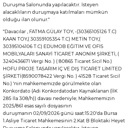
Duruşma Salonunda yapılacaktır. İsteyen
alacaklıların duruşmaya katılmaları mümkün
olduğu ilan olunur."
"Davacılar , FATMA GÜLAY TOY, -(30365105126 T.C)
KAAN TOY,( 30359105354 T.C) METİN TOY,(
30395104106 T.C) EDUMOB EĞİTİM VE OFİS
MOBİLYALARI SANAYİ TİCARET ANONİM ŞİRKETİ, (
3240436671 Vergi No. ) ( 80865 Ticaret Sicil No.)
HOFU PROJE TASARIM İÇ VE DIŞ TİCARET LİMİTED
ŞİRKETİ(8590078422 Vergi No. ) 41528 Ticaret Sicil
No.) 'nin mahkememizde görülmekte olan
Konkordato (Adi Konkordatodan Kaynaklanan (İİK
285 İla 308/h)) davası nedeniyle; Mahkememizin
2025/861 esas sayılı dosyasının
duruşmanın 02/09/2026 günü saat:15:20'da Bursa
1.Asliye Ticaret Mahkemesinin 2.Kat B Bloktaki Heyet