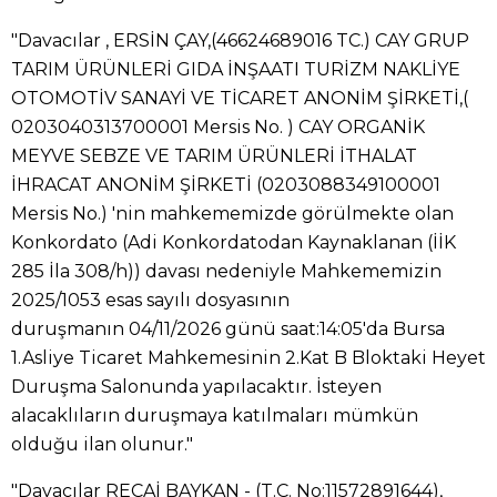
"Davacılar , ERSİN ÇAY,(46624689016 TC.) CAY GRUP
TARIM ÜRÜNLERİ GIDA İNŞAATI TURİZM NAKLİYE
OTOMOTİV SANAYİ VE TİCARET ANONİM ŞİRKETİ,(
0203040313700001 Mersis No. ) CAY ORGANİK
MEYVE SEBZE VE TARIM ÜRÜNLERİ İTHALAT
İHRACAT ANONİM ŞİRKETİ (0203088349100001
Mersis No.) 'nin mahkememizde görülmekte olan
Konkordato (Adi Konkordatodan Kaynaklanan (İİK
285 İla 308/h)) davası nedeniyle Mahkememizin
2025/1053 esas sayılı dosyasının
duruşmanın 04/11/2026 günü saat:14:05'da Bursa
1.Asliye Ticaret Mahkemesinin 2.Kat B Bloktaki Heyet
Duruşma Salonunda yapılacaktır. İsteyen
alacaklıların duruşmaya katılmaları mümkün
olduğu ilan olunur."
"Davacılar RECAİ BAYKAN - (T.C. No:11572891644),