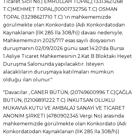
Ticaret Sicil No.) EMRULLAH TOPAL,( 13313621268
T.C)MEHMET TOPAL,(10001732756 T.C) OSMAN
TOPAL (13298621710 T.C) 'ın mahkememizde
görülmekte olan Konkordato (Adi Konkordatodan
Kaynaklanan (İİK 285 İla 308/h)) davası nedeniyle;
Mahkememizin 2025/717 esas sayılı dosyasının
duruşmanın 02/09/2026 günü saat:14:20'da Bursa
1.Asliye Ticaret Mahkemesinin 2.Kat B Bloktaki Heyet
Duruşma Salonunda yapılacaktır. İsteyen
alacaklıların duruşmaya katılmaları mümkün
olduğu ilan olunur."
"Davacılar , CANER BÜTÜN, (20749600996 T.C)ÇAĞLA
BÜTÜN, (12106891222 T.C) İNKUTSAN OLUKLU
MUKAVVA KUTU VE AMBALAJ SANAYİ VE TİCARET
ANONİM ŞİRKETİ (4780902345 Vergi No) arasında
mahkememizde görülmekte olan Konkordato (Adi
Konkordatodan Kaynaklanan (İİK 285 İla 308/h))