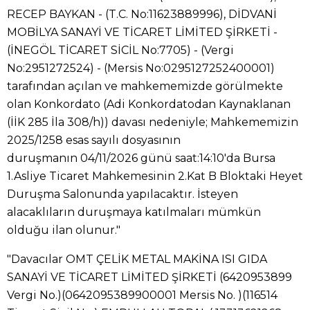
RECEP BAYKAN - (T.C. No:11623889996), DİDVANİ
MOBİLYA SANAYİ VE TİCARET LİMİTED ŞİRKETİ -
(İNEGÖL TİCARET SİCİL No:7705) - (Vergi
No:2951272524) - (Mersis No:0295127252400001)
tarafından açılan ve mahkememizde görülmekte
olan Konkordato (Adi Konkordatodan Kaynaklanan
(İİK 285 İla 308/h)) davası nedeniyle; Mahkememizin
2025/1258 esas sayılı dosyasının
duruşmanın 04/11/2026 günü saat:14:10'da Bursa
1.Asliye Ticaret Mahkemesinin 2.Kat B Bloktaki Heyet
Duruşma Salonunda yapılacaktır. İsteyen
alacaklıların duruşmaya katılmaları mümkün
olduğu ilan olunur."
"Davacılar OMT ÇELİK METAL MAKİNA ISI GIDA
SANAYİ VE TİCARET LİMİTED ŞİRKETİ (6420953899
Vergi No.)(0642095389900001 Mersis No. )(116514