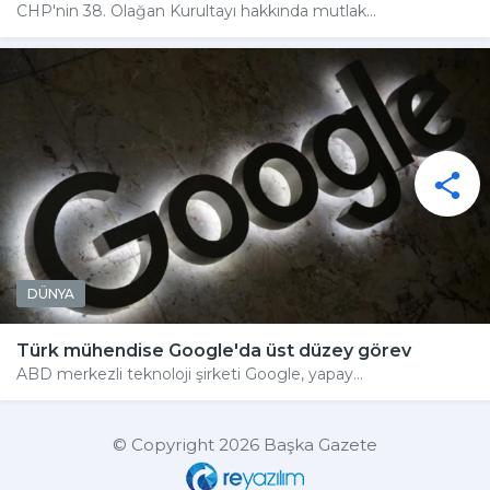
CHP'nin 38. Olağan Kurultayı hakkında mutlak...
DÜNYA
Türk mühendise Google'da üst düzey görev
ABD merkezli teknoloji şirketi Google, yapay...
© Copyright 2026 Başka Gazete