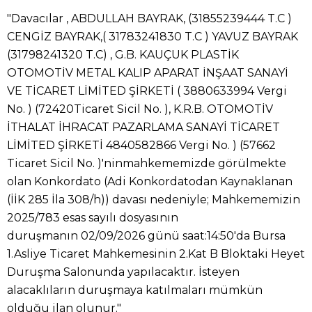
"Davacılar , ABDULLAH BAYRAK, (31855239444 T.C )
CENGİZ BAYRAK,( 31783241830 T.C ) YAVUZ BAYRAK
(31798241320 T.C) , G.B. KAUÇUK PLASTİK
OTOMOTİV METAL KALIP APARAT İNŞAAT SANAYİ
VE TİCARET LİMİTED ŞİRKETİ ( 3880633994 Vergi
No. ) (72420Ticaret Sicil No. ), K.R.B. OTOMOTİV
İTHALAT İHRACAT PAZARLAMA SANAYİ TİCARET
LİMİTED ŞİRKETİ 4840582866 Vergi No. ) (57662
Ticaret Sicil No. )'ninmahkememizde görülmekte
olan Konkordato (Adi Konkordatodan Kaynaklanan
(İİK 285 İla 308/h)) davası nedeniyle; Mahkememizin
2025/783 esas sayılı dosyasının
duruşmanın 02/09/2026 günü saat:14:50'da Bursa
1.Asliye Ticaret Mahkemesinin 2.Kat B Bloktaki Heyet
Duruşma Salonunda yapılacaktır. İsteyen
alacaklıların duruşmaya katılmaları mümkün
olduğu ilan olunur."