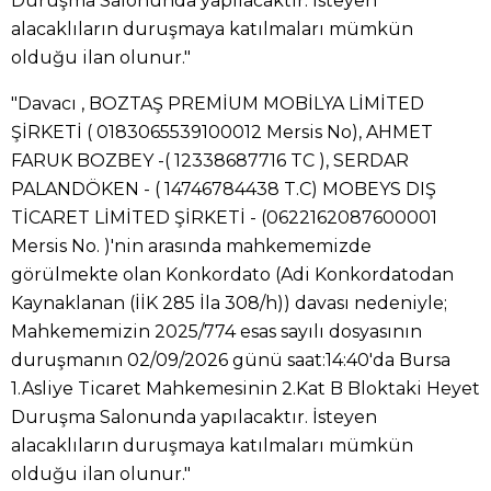
Duruşma Salonunda yapılacaktır. İsteyen
alacaklıların duruşmaya katılmaları mümkün
olduğu ilan olunur."
"Davacı , BOZTAŞ PREMİUM MOBİLYA LİMİTED
ŞİRKETİ ( 0183065539100012 Mersis No), AHMET
FARUK BOZBEY -( 12338687716 TC ), SERDAR
PALANDÖKEN - ( 14746784438 T.C) MOBEYS DIŞ
TİCARET LİMİTED ŞİRKETİ - (0622162087600001
Mersis No. )'nin arasında mahkememizde
görülmekte olan Konkordato (Adi Konkordatodan
Kaynaklanan (İİK 285 İla 308/h)) davası nedeniyle;
Mahkememizin 2025/774 esas sayılı dosyasının
duruşmanın 02/09/2026 günü saat:14:40'da Bursa
1.Asliye Ticaret Mahkemesinin 2.Kat B Bloktaki Heyet
Duruşma Salonunda yapılacaktır. İsteyen
alacaklıların duruşmaya katılmaları mümkün
olduğu ilan olunur."