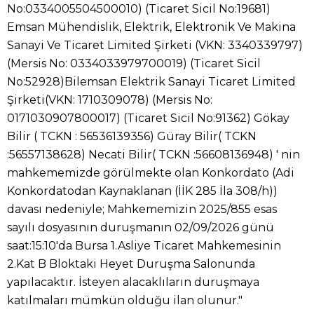
No:0334005504500010) (Ticaret Sicil No:19681)
Emsan Mühendislik, Elektrik, Elektronik Ve Makina
Sanayi Ve Ticaret Limited Şirketi (VKN: 3340339797)
(Mersis No: 0334033979700019) (Ticaret Sicil
No:52928)Bilemsan Elektrik Sanayi Ticaret Limited
Şirketi(VKN: 1710309078) (Mersis No:
0171030907800017) (Ticaret Sicil No:91362) Gökay
Bilir ( TCKN : 56536139356) Güray Bilir( TCKN
:56557138628) Necati Bilir( TCKN :56608136948) ' nin
mahkememizde görülmekte olan Konkordato (Adi
Konkordatodan Kaynaklanan (İİK 285 İla 308/h))
davası nedeniyle; Mahkememizin 2025/855 esas
sayılı dosyasının duruşmanın 02/09/2026 günü
saat:15:10'da Bursa 1.Asliye Ticaret Mahkemesinin
2.Kat B Bloktaki Heyet Duruşma Salonunda
yapılacaktır. İsteyen alacaklıların duruşmaya
katılmaları mümkün olduğu ilan olunur."