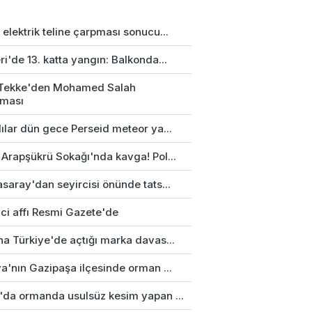
elektrik teline çarpması sonucu...
i'de 13. katta yangın: Balkonda...
 Tekke'den Mohamed Salah
aması
ılar dün gece Perseid meteor ya...
 Arapşükrü Sokağı'nda kavga! Pol...
saray'dan seyircisi önünde tats...
ci affı Resmi Gazete'de
na Türkiye'de açtığı marka davas...
a'nın Gazipaşa ilçesinde orman ...
'da ormanda usulsüz kesim yapan ...