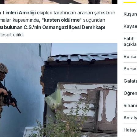
imleri Amirliği
ekipleri tarafından aranan şahısların
Kuşun 
şmalar kapsamında, "
kasten öldürme
" suçundan
Kayser
sı bulunan C.S.'nin Osmangazi ilçesi Demirkapı
espit edildi.
Fatih
açıkl
Bursal
Bursa
Galata
Öğren
Rihan
Antaly
Hatay