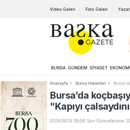
Video Galeri
Foto Galeri
Yazar
BURSA
GÜNDEM
SİYASET
EKONOM
Anasayfa
Bursa Haberleri
Bursa'da
Bursa'da koçbaşıyl
"Kapıyı çalsaydın
2026.06.14 09:36
Son Güncellenme: 20