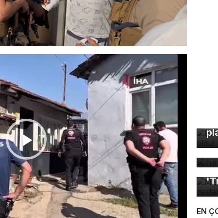
Bu
pl
Tü
ta
Mı
'T
EN Ç