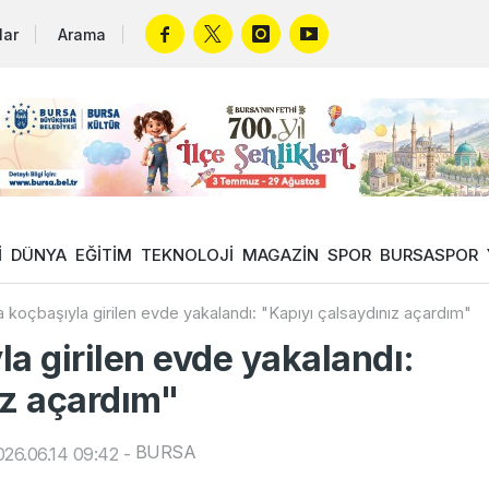
lar
Arama
İ
DÜNYA
EĞİTİM
TEKNOLOJİ
MAGAZİN
SPOR
BURSASPOR
 koçbaşıyla girilen evde yakalandı: "Kapıyı çalsaydınız açardım"
a girilen evde yakalandı:
ız açardım"
BURSA
26.06.14 09:42
-