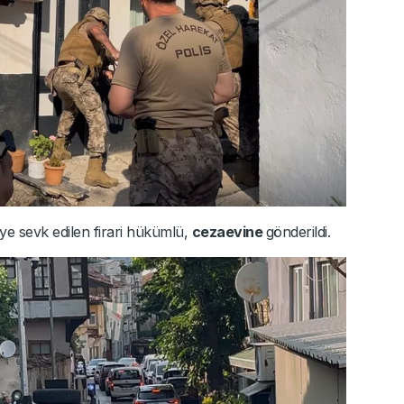
eye sevk edilen firari hükümlü,
cezaevine
gönderildi.