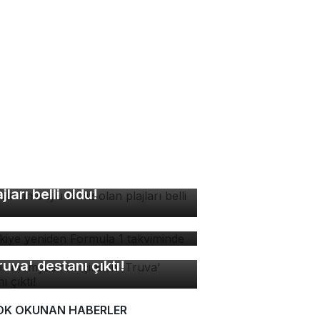
rsa'nın suyu temiz olan
ajları belli oldu!
rkiye yeniden Formula 1
kviminde
sır mumyasının içinden
ruva' destanı çıktı!
OK OKUNAN HABERLER