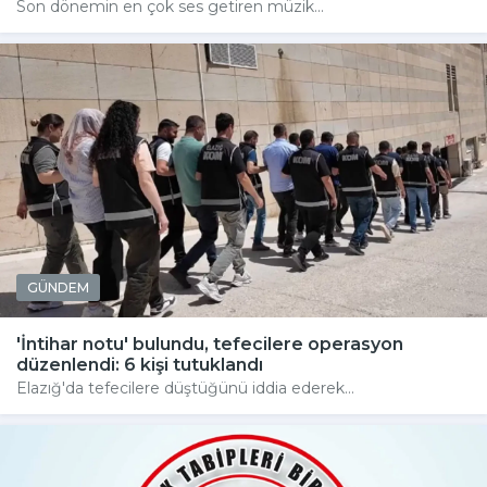
Son dönemin en çok ses getiren müzik...
GÜNDEM
'İntihar notu' bulundu, tefecilere operasyon
düzenlendi: 6 kişi tutuklandı
Elazığ'da tefecilere düştüğünü iddia ederek...