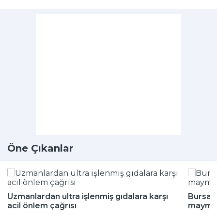
Öne Çıkanlar
Uzmanlardan ultra işlenmiş gıdalara karşı
Bursa'd
acil önlem çağrısı
maymun