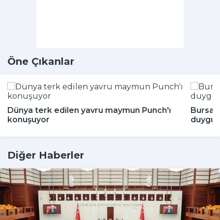
Öne Çıkanlar
Dünya terk edilen yavru maymun Punch'ı
Bursa'
konuşuyor
duygul
Diğer Haberler