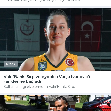
SPOR
VakıfBank, Sırp voleybolcu Vanja Ivanovic'i
renklerine bağladı
Sultanlar Ligi ekiplerinden VakıfBank, Sırp...