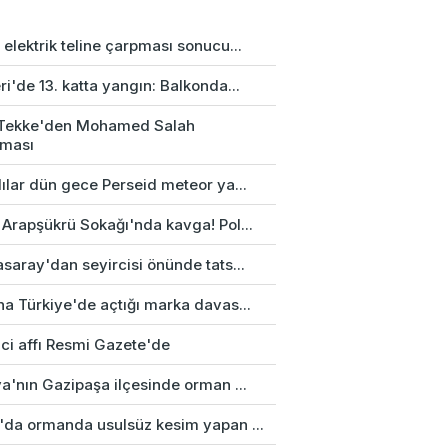
elektrik teline çarpması sonucu...
i'de 13. katta yangın: Balkonda...
 Tekke'den Mohamed Salah
aması
ılar dün gece Perseid meteor ya...
 Arapşükrü Sokağı'nda kavga! Pol...
saray'dan seyircisi önünde tats...
na Türkiye'de açtığı marka davas...
ci affı Resmi Gazete'de
a'nın Gazipaşa ilçesinde orman ...
'da ormanda usulsüz kesim yapan ...