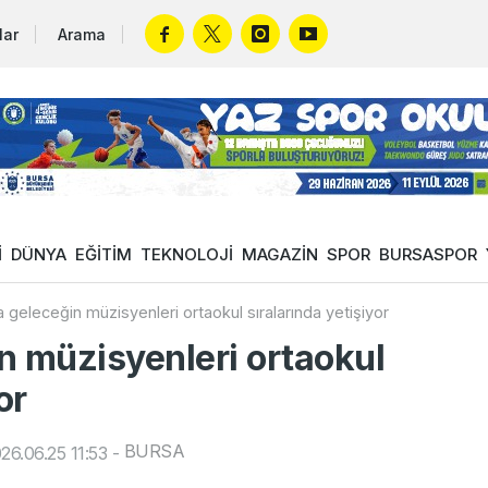
lar
Arama
İ
DÜNYA
EĞİTİM
TEKNOLOJİ
MAGAZİN
SPOR
BURSASPOR
 geleceğin müzisyenleri ortaokul sıralarında yetişiyor
n müzisyenleri ortaokul
or
BURSA
6.06.25 11:53
-