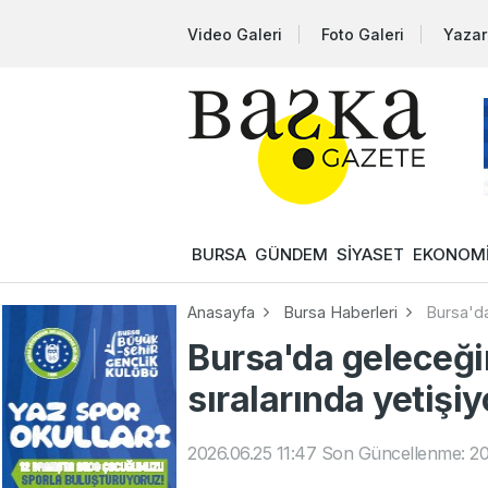
Video Galeri
Foto Galeri
Yazar
BURSA
GÜNDEM
SİYASET
EKONOM
Anasayfa
Bursa Haberleri
Bursa'da
Bursa'da geleceği
sıralarında yetişiy
2026.06.25 11:47
Son Güncellenme: 202