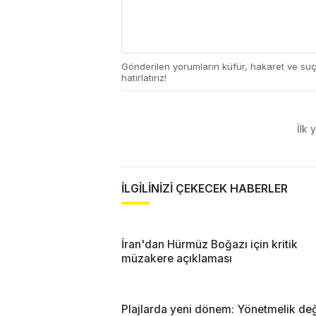
Gönderilen yorumların küfür, hakaret ve su
hatırlatırız!
İlk 
İLGİLİNİZİ ÇEKECEK HABERLER
İran'dan Hürmüz Boğazı için kritik
müzakere açıklaması
Plajlarda yeni dönem: Yönetmelik deği