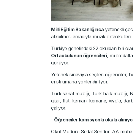
Milli Eğitim Bakanlığınca
yetenekli çocu
alabilmesi amacıyla müzik ortaokulları p
Türkiye genelindeki 22 okuldan biri ol
Ortaokulunun öğrencileri
, müfredatta
görüyor.
Yetenek sınavıyla seçilen öğrenciler, 
enstrümana yönlendiriliyor.
Türk sanat müziği, Türk halk müziği, Ba
gitar, flüt, keman, kemane, viyola, darb
çalıyor.
- Öğrenciler komisyonla okula alınıyo
Okul Müdürü Sedat Şendur, AA muhabiri