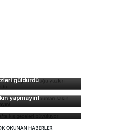
di ve köpeğin dostluğu
zleri güldürdü
ne müdahalesinde bunları
kın yapmayın!
tlis'te kış geceleri
yülüyor
OK OKUNAN HABERLER