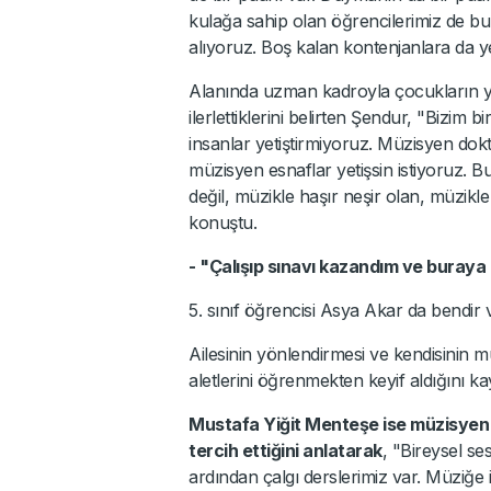
kulağa sahip olan öğrencilerimiz de bu 
alıyoruz. Boş kalan kontenjanlara da ye
Alanında uzman kadroyla çocukların yet
ilerlettiklerini belirten Şendur, "Bizim
insanlar yetiştirmiyoruz. Müzisyen do
müzisyen esnaflar yetişsin istiyoruz. 
değil, müzikle haşır neşir olan, müzikle h
konuştu.
- "Çalışıp sınavı kazandım ve buraya
5. sınıf öğrencisi Asya Akar da bendir 
Ailesinin yönlendirmesi ve kendisinin mü
aletlerini öğrenmekten keyif aldığını kay
Mustafa Yiğit Menteşe ise müzisyen 
tercih ettiğini anlatarak
, "Bireysel ses
ardından çalgı derslerimiz var. Müziğe 