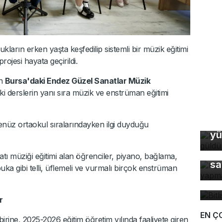
kların erken yaşta keşfedilip sistemli bir müzik eğitimi
rojesi hayata geçirildi.
an
Bursa'daki Endez Güzel Sanatlar Müzik
ki derslerin yanı sıra müzik ve enstrüman eğitimi
Ke
henüz ortaokul sıralarındayken ilgi duyduğu
yü
Ke
tı müziği eğitimi alan öğrenciler, piyano, bağlama,
sa
uka gibi telli, üflemeli ve vurmalı birçok enstrüman
Bi
bü
r
EN Ç
ne, 2025-2026 eğitim öğretim yılında faaliyete giren