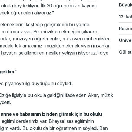
Büyük
okula kaydediliyor. İlk 30 öğrencimizin kaydını
dek öğrencileri alıyoruz."
13. ka
eneklerini keşfedip gelişimlerini bu yönde
Resmi
 bir mottomuz var. Biz müzikten ekmeğini çıkaran
ktorlar, müzisyen öğretmenler, müzisyen mühendisler,
Üniver
Buradaki tek amacımız, müzikten ekmek yiyen insanlar
Gülist
ayatını şekillendiren nesiller yetişsin istiyoruz." diye
 geldim"
ve piyanoya ilgi duyduğunu söyledi.
ziğe ilgisiyle bu okula geldiğini ifade eden Akar, müzik
detti.
anne ve babasının izinden gitmek için bu okulu
 eğitimi derslerimiz var. Bireysel ses eğitiminin
ilgim vardı. Bu okulu da bir öğretmenim söyledi. Ben