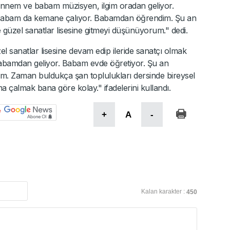
 Annem ve babam müzisyen, ilgim oradan geliyor.
abam da kemane çalıyor. Babamdan öğrendim. Şu an
güzel sanatlar lisesine gitmeyi düşünüyorum." dedi.
sanatlar lisesine devam edip ileride sanatçı olmak
m babamdan geliyor. Babam evde öğretiyor. Şu an
m. Zaman buldukça şan toplulukları dersinde bireysel
ma çalmak bana göre kolay." ifadelerini kullandı.
+
A
-
Kalan karakter :
450