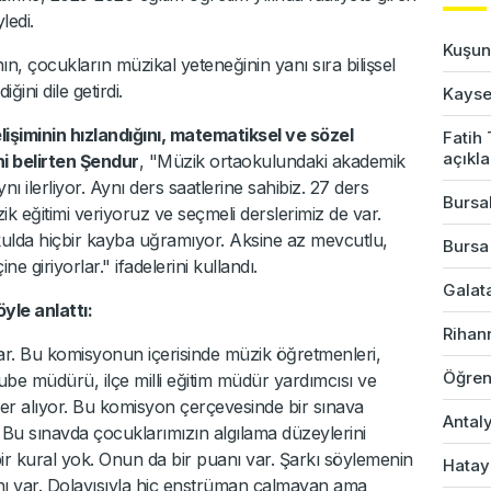
ledi.
Kuşun 
ın, çocukların müzikal yeteneğinin yanı sıra bilişsel
ğini dile getirdi.
Kayser
işiminin hızlandığını, matematiksel ve sözel
Fatih
açıkl
ni belirten Şendur
, "Müzik ortaokulundaki akademik
ı ilerliyor. Aynı ders saatlerine sahibiz. 27 ders
Bursal
ik eğitimi veriyoruz ve seçmeli derslerimiz de var.
lda hiçbir kayba uğramıyor. Aksine az mevcutlu,
Bursa
çine giriyorlar." ifadelerini kullandı.
Galata
yle anlattı:
Rihan
r. Bu komisyonun içerisinde müzik öğretmenleri,
Öğren
ube müdürü, ilçe milli eğitim müdür yardımcısı ve
er alıyor. Bu komisyon çerçevesinde bir sınava
Antaly
 Bu sınavda çocuklarımızın algılama düzeylerini
ir kural yok. Onun da bir puanı var. Şarkı söylemenin
Hatay
nı var. Dolayısıyla hiç enstrüman çalmayan ama