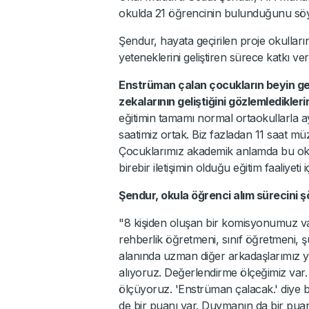
okulda 21 öğrencinin bulunduğunu söy
Şendur, hayata geçirilen proje okulların
yeteneklerini geliştiren sürece katkı verdi
Enstrüman çalan çocukların beyin gel
zekalarının geliştiğini gözlemledikleri
eğitimin tamamı normal ortaokullarla ayn
saatimiz ortak. Biz fazladan 11 saat müz
Çocuklarımız akademik anlamda bu oku
birebir iletişimin olduğu eğitim faaliyeti i
Şendur, okula öğrenci alım sürecini şö
"8 kişiden oluşan bir komisyonumuz va
rehberlik öğretmeni, sınıf öğretmeni, ş
alanında uzman diğer arkadaşlarımız y
alıyoruz. Değerlendirme ölçeğimiz var.
ölçüyoruz. 'Enstrüman çalacak.' diye b
de bir puanı var. Duymanın da bir pua