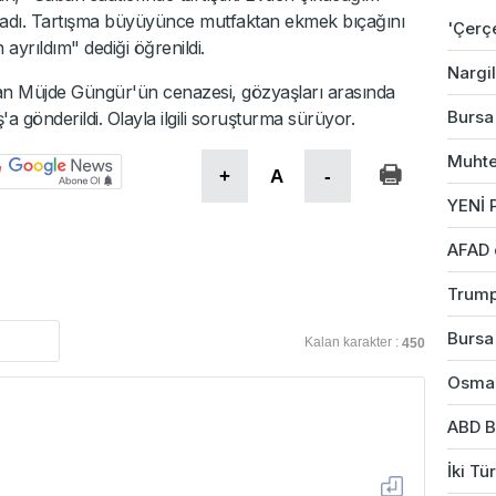
 aradı. Tartışma büyüyünce mutfaktan ekmek bıçağını
'Çerç
ayrıldım" dediği öğrenildi.
Nargil
an Müjde Güngür'ün cenazesi, gözyaşları arasında
Bursa'
 gönderildi. Olayla ilgili soruşturma sürüyor.
Muhte
+
A
-
YENİ P
AFAD 
Trump
Bursa'
Kalan karakter :
450
Osman
ABD B
İki Tü