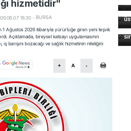
ığı hizmetidir"
Ye
Ba
BURSA
26.08.07 18:30
-
üs
Ka
ma
 1 Ağustos 2026 itibarıyla yürürlüğe giren yeni teşvik
sı
rdi. Açıklamada, bireysel katsayı uygulamasının
iş barışını bozacağı ve sağlık hizmetinin niteliğini
+
A
-