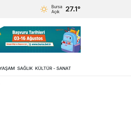
Bursa
27.1°
Açık
YAŞAM
SAĞLIK
KÜLTÜR - SANAT
ı