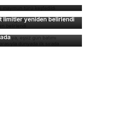
ni maymun türü keşfedildi
lon balığı desteklerinde
t limitler yeniden belirlendi
padokya, eşsiz gün batımı
nzarasıyla dünyada ilk
rada