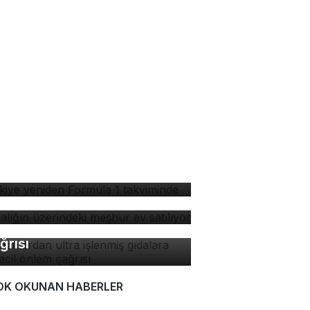
rkiye yeniden Formula 1
kviminde
yalığın üzerindeki meşhur
 satılıyor
manlardan ultra işlenmiş
dalara karşı acil önlem
ğrısı
OK OKUNAN HABERLER