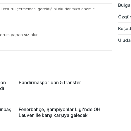
Bulgar
ç unsuru içermemesi gerektiğini okurlarımıza önemle
Özgür
Kuşad
yorum yapan siz olun.
Uludağ
son
Bandırmaspor'dan 5 transfer
dı
unbaş
Fenerbahçe, Şampiyonlar Ligi'nde OH
Leuven ile karşı karşıya gelecek