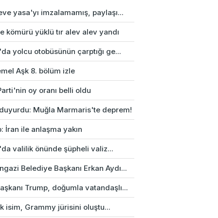
eve yasa'yı imzalamamış, paylaşı...
e kömürü yüklü tır alev alev yandı
da yolcu otobüsünün çarptığı ge...
mel Aşk 8. bölüm izle
arti'nin oy oranı belli oldu
duyurdu: Muğla Marmaris'te deprem!
: İran ile anlaşma yakın
da valilik önünde şüpheli valiz...
gazi Belediye Başkanı Erkan Aydı...
aşkanı Trump, doğumla vatandaşlı...
rk isim, Grammy jürisini oluştu...