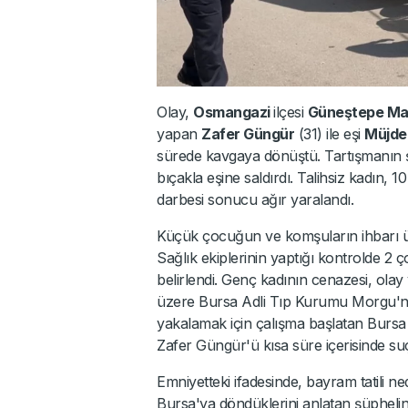
Olay,
Osmangazi
ilçesi
Güneştepe Mah
yapan
Zafer Güngür
(31) ile eşi
Müjde
sürede kavgaya dönüştü. Tartışmanın ş
bıçakla eşine saldırdı. Talihsiz kadın, 
darbesi sonucu ağır yaralandı.
Küçük çocuğun ve komşuların ihbarı üzer
Sağlık ekiplerinin yaptığı kontrolde 2
belirlendi. Genç kadının cenazesi, olay
üzere Bursa Adli Tıp Kurumu Morgu'na 
yakalamak için çalışma başlatan Bursa
Zafer Güngür'ü kısa süre içerisinde suç 
Emniyetteki ifadesinde, bayram tatili ne
Bursa'ya döndüklerini anlatan şüphelin