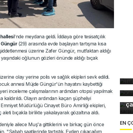
allesi
'nde meydana geldi. İddiaya göre tesisatçılık
 Güngür
(29) arasında evde başlayan tartışma kısa
iddetlenmesi üzerine Zafer Güngür, mutfaktan aldığı
10 yaşındaki oğlunun gözleri önünde aldığı bıçak
Tü
ta
ine olay yerine polis ve sağlık ekipleri sevk edildi.
Ka
 çocuk annesi Müjde Güngür'ün hayatını kaybettiği
ev
Uz
 yeri inceleme çalışmalarının ardından otopsi yapılmak
gı
kaldırıldı. Olayın ardından kaçan şüpheliyi
ça
 Emniyet Müdürlüğü Cinayet Büro Amirliği ekipleri,
aleti bıçakla birlikte yakalayarak gözaltına aldı.
EN Ç
deniyle ailece Muş'a gittiklerini ve birkaç gün önce
in, "Sabah saatlerinde tartıştık. Evden çıkacağım