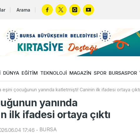
lar
Arama
İ
DÜNYA
EĞİTİM
TEKNOLOJİ
MAGAZİN
SPOR
BURSASPOR
 eşini çocuğunun yanında katletmişti! Caninin ilk ifadesi ortaya çıkt
ocuğunun yanında
n ilk ifadesi ortaya çıktı
BURSA
26.06.04 17:46
-