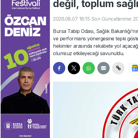
değil, toplum sağl
2026.08.07 18:15
Son Güncellenme: 20
Bursa Tabip Odası, Sağlık Bakanlığı'nın
ve performans yönergesine tepki göste
hekimler arasında rekabete yol açacağı, 
olumsuz etkileyeceği savunuldu.