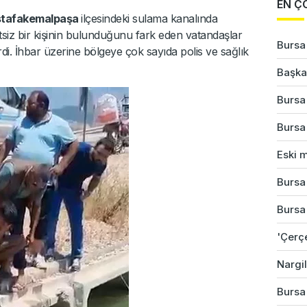
EN Ç
tafakemalpaşa
ilçesindeki sulama kanalında
tsiz bir kişinin bulunduğunu fark eden vatandaşlar
Bursa
di. İhbar üzerine bölgeye çok sayıda polis ve sağlık
Başkan
Bursa'
Bursa
Eski m
Bursa'
Bursa'
'Çerç
Nargil
Bursa