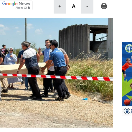
+
A
-