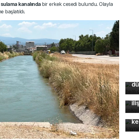
e
sulama kanalında
bir erkek cesedi bulundu. Olayla
e başlatıldı.
Bu
so
du
dü
Fa
öl
ili
Mo
gü
ke