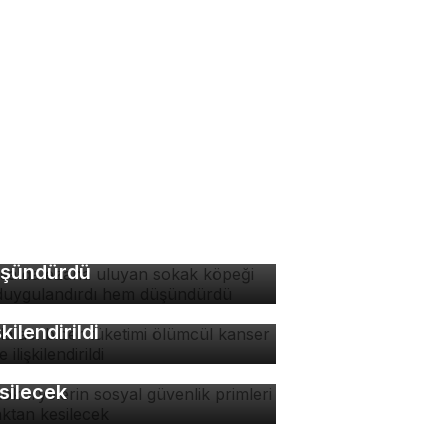
rsa'da ezana uluyan
kak köpeği hem
ygulandırdı hem
şündürdü
zla acı biber tüketimi
ümcül kanser riskiyle
şkilendirildi
tokuryelerin sosyal
venlik primleri kaynaktan
silecek