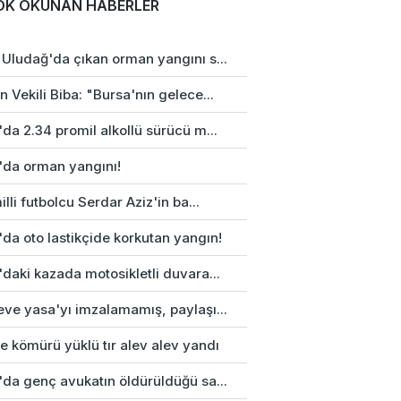
OK OKUNAN HABERLER
 Uludağ'da çıkan orman yangını s...
 Vekili Biba: "Bursa'nın gelece...
da 2.34 promil alkollü sürücü m...
'da orman yangını!
illi futbolcu Serdar Aziz'in ba...
da oto lastikçide korkutan yangın!
daki kazada motosikletli duvara...
eve yasa'yı imzalamamış, paylaşı...
e kömürü yüklü tır alev alev yandı
'da genç avukatın öldürüldüğü sa...