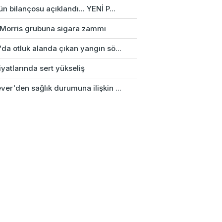
n bilançosu açıklandı... YENİ P...
p Morris grubuna sigara zammı
da otluk alanda çıkan yangın sö...
fiyatlarında sert yükseliş
er'den sağlık durumuna ilişkin ...