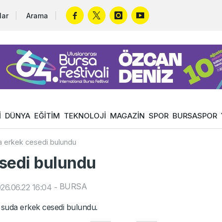
lar
Arama
İ
DÜNYA
EĞİTİM
TEKNOLOJİ
MAGAZİN
SPOR
BURSASPOR
a erkek cesedi bulundu
sedi bulundu
BURSA
26.06.22 16:04
-
 suda erkek cesedi bulundu.