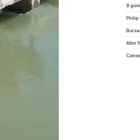
8 günü
Phili
Bursa'
Altın 
Cansev