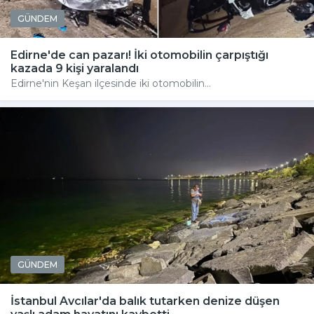
GÜNDEM
Edirne'de can pazarı! İki otomobilin çarpıştığı
kazada 9 kişi yaralandı
Edirne'nin Keşan ilçesinde iki otomobilin...
GÜNDEM
İstanbul Avcılar'da balık tutarken denize düşen