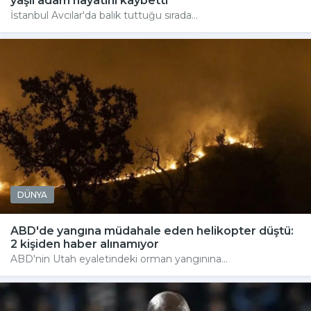
yaşlı adam hayatını kaybetti
İstanbul Avcılar'da balık tuttuğu sırada...
DÜNYA
ABD'de yangına müdahale eden helikopter düştü:
2 kişiden haber alınamıyor
ABD'nin Utah eyaletindeki orman yangınına...