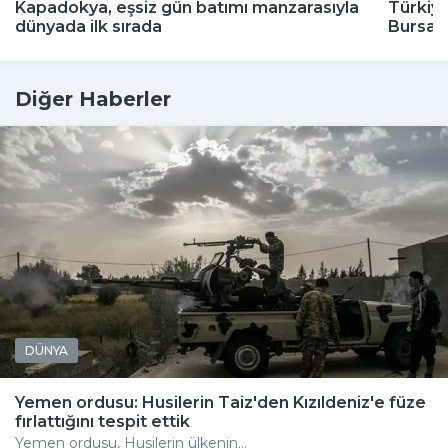
Kapadokya, eşsiz gün batımı manzarasıyla
Türkiye
dünyada ilk sırada
Bursa'
Diğer Haberler
DÜNYA
Yemen ordusu: Husilerin Taiz'den Kızıldeniz'e füze
fırlattığını tespit ettik
Yemen ordusu, Husilerin ülkenin...