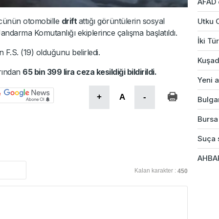
AFAD 
ücünün otomobille
drift
attığı görüntülerin sosyal
Utku 
ndarma Komutanlığı ekiplerince çalışma başlatıldı.
İki Tü
F.S. (19) olduğunu belirledi.
Kuşad
rından
65 bin 399 lira ceza kesildiği bildirildi.
Yeni a
+
A
-
Bulgar
Bursa'
Suça s
AHBAP
Kalan karakter :
450