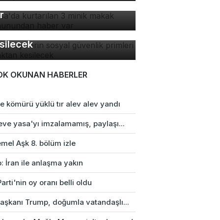
kak maymunundan haber
r
tokuryelerin sosyal
venlik primleri kaynaktan
silecek
OK OKUNAN HABERLER
e kömürü yüklü tır alev alev yandı
eve yasa'yı imzalamamış, paylaşı...
mel Aşk 8. bölüm izle
: İran ile anlaşma yakın
arti'nin oy oranı belli oldu
aşkanı Trump, doğumla vatandaşlı...