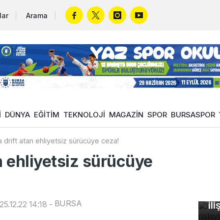
lar
Arama
İ
DÜNYA
EĞİTİM
TEKNOLOJİ
MAGAZİN
SPOR
BURSASPOR
 drift atan ehliyetsiz sürücüye ceza!
n ehliyetsiz sürücüye
Fa
öl
BURSA
5.12.22 14:18
-
ili
Bu