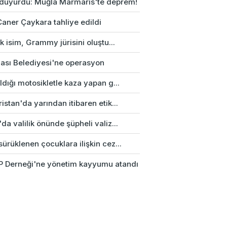
duyurdu: Muğla Marmaris'te deprem!
Caner Çaykara tahliye edildi
rk isim, Grammy jürisini oluştu...
ası Belediyesi'ne operasyon
ldığı motosikletle kaza yapan g...
istan'da yarından itibaren etik...
da valilik önünde şüpheli valiz...
ürüklenen çocuklara ilişkin cez...
 Derneği'ne yönetim kayyumu atandı