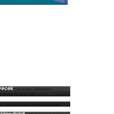
man isim açıkladı:
kaktan yenmeyecek 10
yecek
 ile hayatımızda neler
ğişecek?
zla acı biber tüketimi
ümcül kanser riskiyle
şkilendirildi