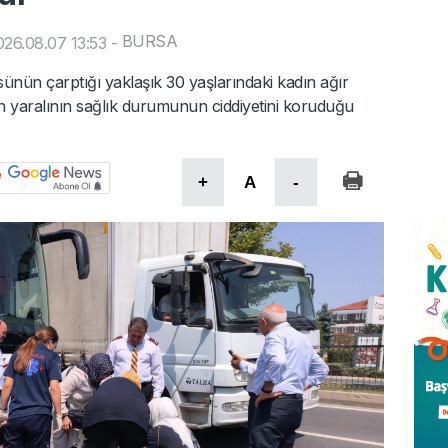
BURSA
26.08.07 13:53
-
sünün çarptığı yaklaşık 30 yaşlarındaki kadın ağır
n yaralının sağlık durumunun ciddiyetini koruduğu
+
A
-