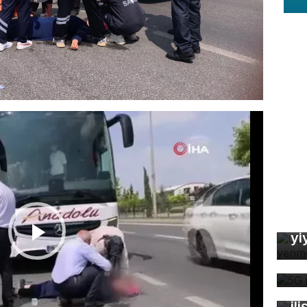
Uz
So
yi
5G
de
Fa
öl
ili