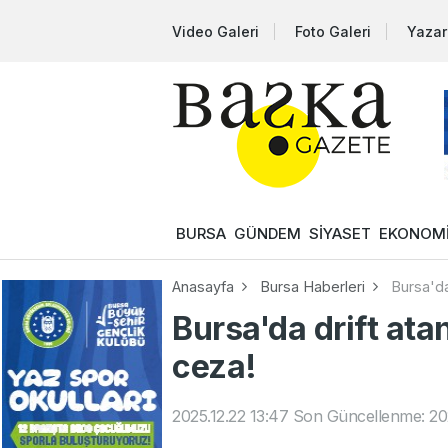
Video Galeri
Foto Galeri
Yazar
BURSA
GÜNDEM
SİYASET
EKONOM
Anasayfa
Bursa Haberleri
Bursa'da
Bursa'da drift ata
ceza!
2025.12.22 13:47
Son Güncellenme: 202