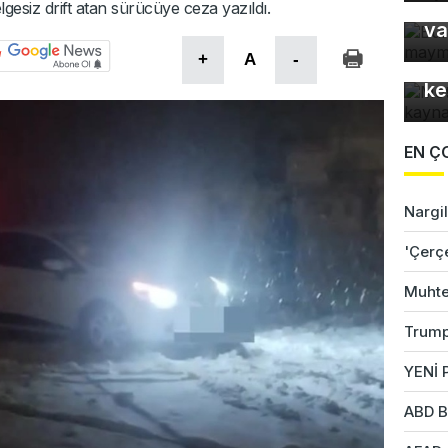
ma
esiz drift atan sürücüye ceza yazıldı.
va
Mo
+
A
-
gü
ke
EN Ç
Nargil
'Çerç
Muhte
Trump
YENİ P
ABD B