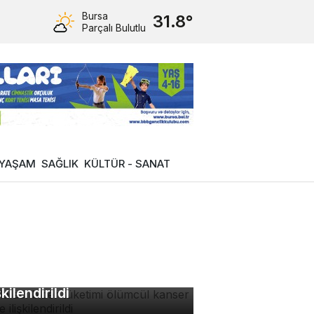
Bursa
31.8°
Parçalı Bulutlu
YAŞAM
SAĞLIK
KÜLTÜR - SANAT
zla acı biber tüketimi
ümcül kanser riskiyle
şkilendirildi
rsa'da kurtarılan 3 minik