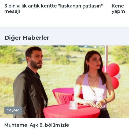
3 bin yıllık antik kentte "kıskanan çatlasın"
Kene m
mesajı
yapmay
Diğer Haberler
YAŞAM
Muhtemel Aşk 8. bölüm izle