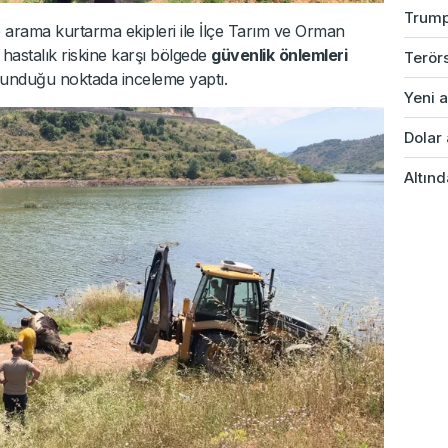
Trump
e arama kurtarma ekipleri ile İlçe Tarım ve Orman
 hastalık riskine karşı bölgede
güvenlik
önlemleri
Terörs
lunduğu noktada inceleme yaptı.
Yeni a
Dolar 
Altınd