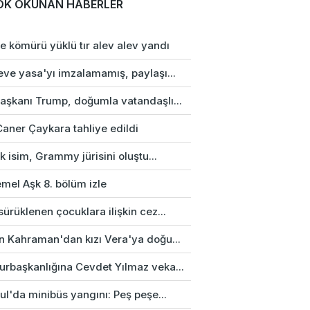
OK OKUNAN HABERLER
e kömürü yüklü tır alev alev yandı
eve yasa'yı imzalamamış, paylaşı...
aşkanı Trump, doğumla vatandaşlı...
Caner Çaykara tahliye edildi
rk isim, Grammy jürisini oluştu...
mel Aşk 8. bölüm izle
ürüklenen çocuklara ilişkin cez...
n Kahraman'dan kızı Vera'ya doğu...
rbaşkanlığına Cevdet Yılmaz veka...
ul'da minibüs yangını: Peş peşe...