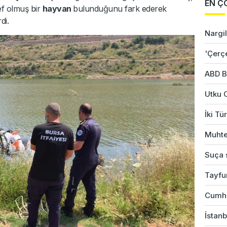
EN Ç
ef olmuş bir
hayvan
bulunduğunu fark ederek
di.
Nargil
'Çerç
ABD B
Utku 
İki Tü
Muhte
Suça s
Tayfu
Cumhu
İstanb