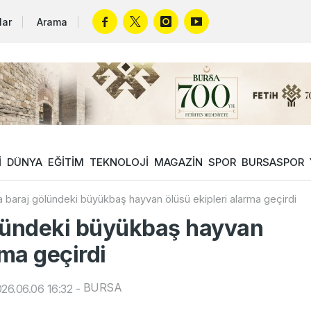
lar
Arama
İ
DÜNYA
EĞİTİM
TEKNOLOJİ
MAGAZİN
SPOR
BURSASPOR
 baraj gölündeki büyükbaş hayvan ölüsü ekipleri alarma geçirdi
ölündeki büyükbaş hayvan
rma geçirdi
BURSA
26.06.06 16:32
-