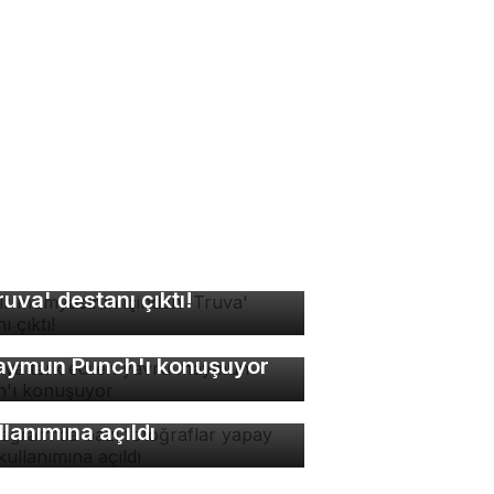
sır mumyasının içinden
ruva' destanı çıktı!
nya terk edilen yavru
ymun Punch'ı konuşuyor
stagram'da bazı
toğraflar yapay zeka
llanımına açıldı