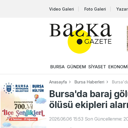
Video Galeri
Foto Galeri
Yazar
BURSA
GÜNDEM
SİYASET
EKONOM
Anasayfa
Bursa Haberleri
Bursa'da
Bursa'da baraj g
ölüsü ekipleri ala
2026.06.06 15:53
Son Güncellenme: 20