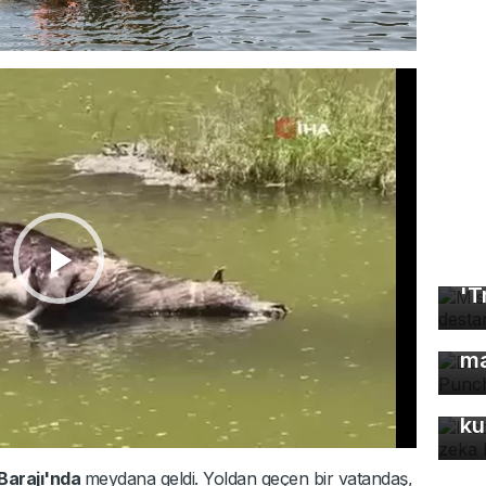
Mı
'T
Dü
ma
In
fo
ku
Barajı'nda
meydana geldi. Yoldan geçen bir vatandaş,