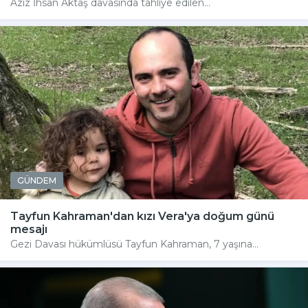
Aziz İhsan Aktaş davasında tahliye edilen...
GÜNDEM
Tayfun Kahraman'dan kızı Vera'ya doğum günü
mesajı
Gezi Davası hükümlüsü Tayfun Kahraman, 7 yaşına...