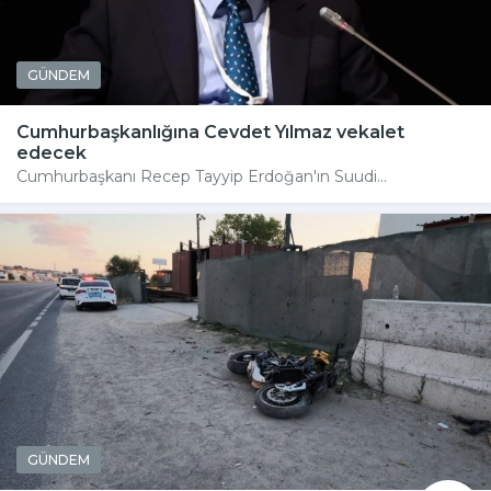
GÜNDEM
Cumhurbaşkanlığına Cevdet Yılmaz vekalet
edecek
Cumhurbaşkanı Recep Tayyip Erdoğan'ın Suudi...
GÜNDEM