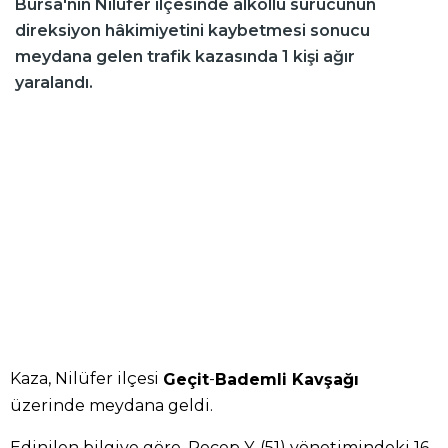
Bursa'nın Nilüfer ilçesinde alkollü sürücünün
direksiyon hâkimiyetini kaybetmesi sonucu
meydana gelen trafik kazasında 1 kişi ağır
yaralandı.
Kaza, Nilüfer ilçesi
-
Geçit
Bademli Kavşağı
üzerinde meydana geldi.
Edinilen bilgiye göre, Recep Y. (51) yönetimindeki 16