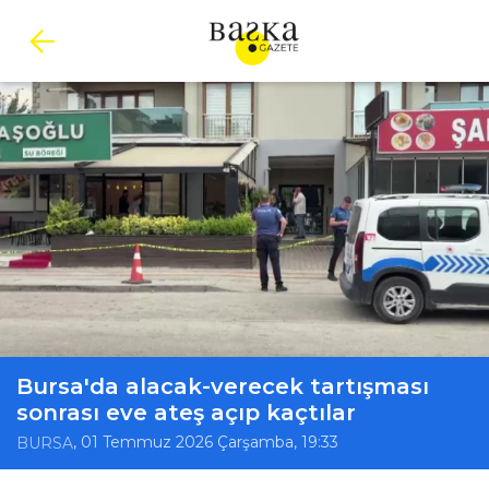
Bursa'da alacak-verecek tartışması
sonrası eve ateş açıp kaçtılar
, 01 Temmuz 2026 Çarşamba, 19:33
BURSA