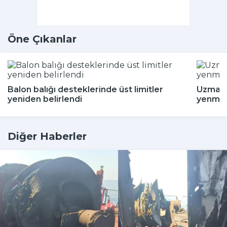
Öne Çıkanlar
Balon balığı desteklerinde üst limitler
Uzman i
yeniden belirlendi
yenmey
Diğer Haberler